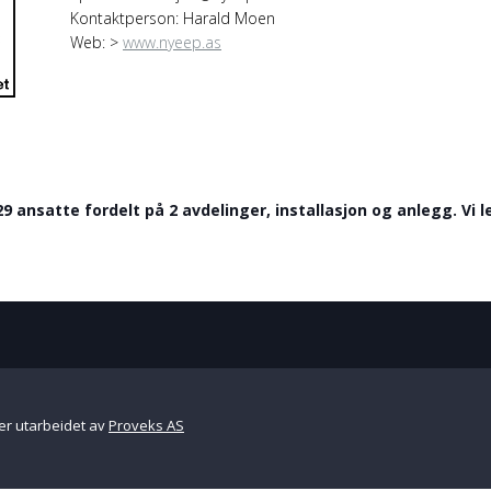
Kontaktperson: Harald Moen
Web: >
www.nyeep.as
29 ansatte fordelt på 2 avdelinger, installasjon og anlegg. Vi le
er utarbeidet av
Proveks AS