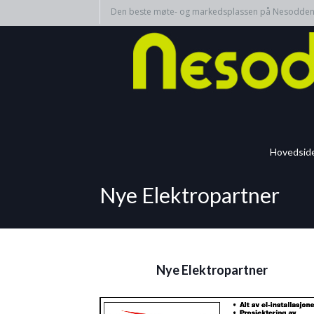
Den beste møte- og markedsplassen på Nesodde
Hovedsid
Nye Elektropartner
Nye Elektropartner