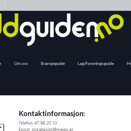
n
e
Om oss
Bransjeguide
Lag/Foreningsguide
Hv
Kontaktinformasjon:
Telefon: 47 88 20 10
Epost: installasjon@nyeep.as