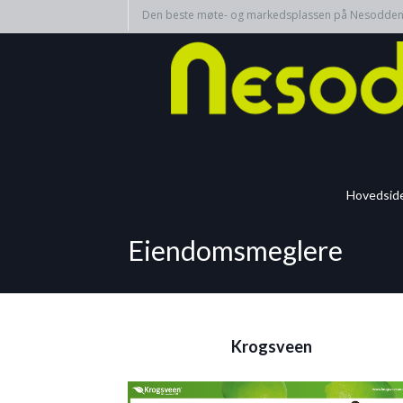
Den beste møte- og markedsplassen på Nesodde
Hovedsid
Eiendomsmeglere
Krogsveen