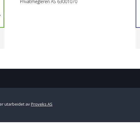
Privatmegleren AS 63001070
er utarbeidet av
Proveks AS