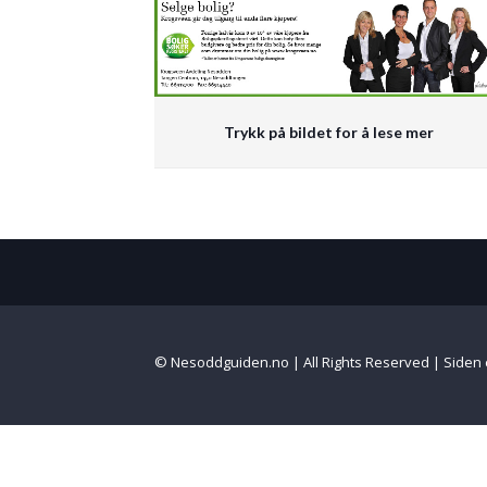
Trykk på bildet for å lese mer
© Nesoddguiden.no | All Rights Reserved | Siden 