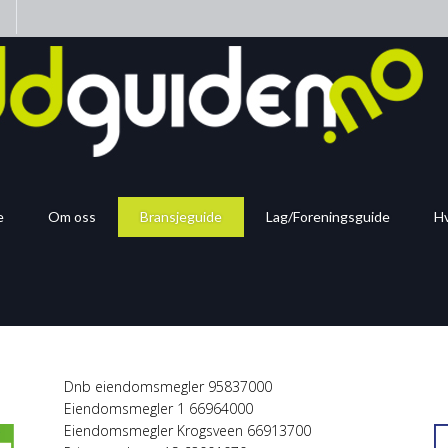
n
e
Om oss
Bransjeguide
Lag/Foreningsguide
Hv
Dnb eiendomsmegler 95837000
Eiendomsmegler 1 66964000
Eiendomsmegler Krogsveen 66913700