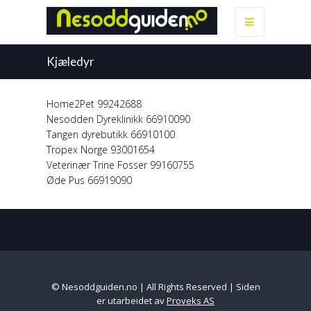
Kjæledyr
Home2Pet 99242688
Nesodden Dyreklinikk 66910090
Tangen dyrebutikk 66910100
Tropex Norge 93001654
Veterinær Trine Fosser 99160755
Øde Pus 66919090
© Nesoddguiden.no | All Rights Reserved | Siden
er utarbeidet av
Proveks AS