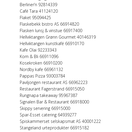
Berliner’n 92814339
Café Tara 41124120
Flaket 95094425
Flaskebekk bistro AS 66914820
Flasken lunsj & vinstue 66917400
Hellviktangen Grønn Gourmet 40146319
Hellviktangen kunstkafé 66910170
Kafe Olai 92233343
Kom & Bli 66911096
Kosekroken 66910200
Nordby kafe 66961132
Pappas Pizza 93003784
Paviljongen restaurant AS 66962223
Restaurant Fagerstrand 66915050
Rungnapa takeaway 95967387
Signalen Bar & Restaurant 66918000
Skippy servering 66915000
Spar-Esset catering 64939277
Spiskammerset selskapsmat AS 40001222
Stangeland urteprodukter 66915182