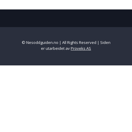
© Nesoddguiden.no | All Rights Reserved | Siden
er utarbeidet av
Proveks AS