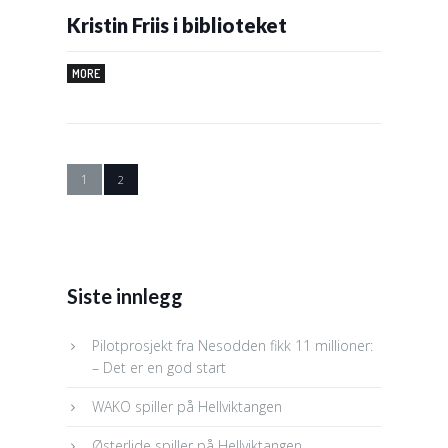
Kristin Friis i biblioteket
MORE
1
2
Siste innlegg
Pilotprosjekt fra Nesodden fikk 11 millioner:
– Det er en god start
WAKO spiller på Hellviktangen
Østerlide spiller på Hellviktangen