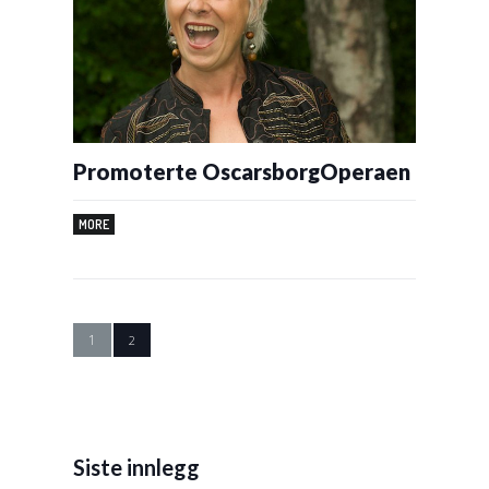
Promoterte OscarsborgOperaen
MORE
1
2
Siste innlegg