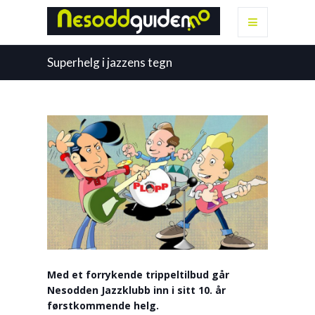
Superhelg i jazzens tegn
Med et forrykende trippeltilbud går
Nesodden Jazzklubb inn i sitt 10. år
førstkommende helg.