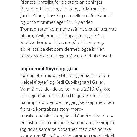
Riisnæs, bratsjist for de store anledninger
Bergmund Skaslien, gitarist og ECM-musiker
Jacob Young, bassist par exellence Per Zanussi
og ditto trommeslager Erik Nylander.
Trombonisten kommer også med et splitter nytt
album, «Wilderness», i bagasjen, og de åtte
Brække-komposisjonene på plata vil prege
spillelista på det som dermed også blir en
releasekonsert i tillegg til å være debutkonsert.
Impro med fløyte og gitar
Lørdag ettermiddag blir det gjenhør med Ida
Heidel (fløyter) og Ketil Gutvik (gitar) i Galleri
Vanntårnet, der de spilte i mars 2019. Og ikke
bare gjenhør, for i forhold til fjorårskonserten
har impro-duoen denne gang selskap med den
franske kontrabassisten/impro-
musikeren/vokalisten Joëlle Léandre. Léandre –
en institusjon i europeisk samtidsmusikk/impro
(og tidvis samarbeidspartner med den norske
kvartetten SPUNK) – spilte sammen med Heidel