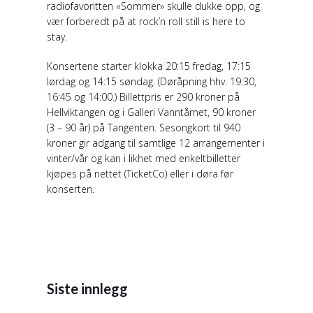
radiofavoritten «Sommer» skulle dukke opp, og
vær forberedt på at rock’n roll still is here to
stay.
Konsertene starter klokka 20:15 fredag, 17:15
lørdag og 14:15 søndag. (Døråpning hhv. 19:30,
16:45 og 14:00.) Billettpris er 290 kroner på
Hellviktangen og i Galleri Vanntårnet, 90 kroner
(3 – 90 år) på Tangenten. Sesongkort til 940
kroner gir adgang til samtlige 12 arrangementer i
vinter/vår og kan i likhet med enkeltbilletter
kjøpes på nettet (TicketCo) eller i døra før
konserten.
Siste innlegg