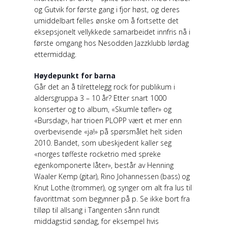
og Gutvik for første gang i fjor høst, og deres
umiddelbart felles ønske om å fortsette det
eksepsjonelt vellykkede samarbeidet innfris nå i
første omgang hos Nesodden Jazzklubb lørdag
ettermiddag.
Høydepunkt for barna
Går det an å tilrettelegg rock for publikum i
aldersgruppa 3 – 10 år? Etter snart 1000
konserter og to album, «Skumle tøfler» og
«Bursdag», har trioen PLOPP vært et mer enn
overbevisende «ja!» på spørsmålet helt siden
2010. Bandet, som ubeskjedent kaller seg
«norges tøffeste rocketrio med spreke
egenkomponerte låter», består av Henning
Waaler Kemp (gitar), Rino Johannessen (bass) og
Knut Lothe (trommer), og synger om alt fra lus til
favorittmat som begynner på p. Se ikke bort fra
tilløp til allsang i Tangenten sånn rundt
middagstid søndag, for eksempel hvis