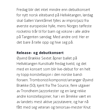
Fredag blir det intet mindre enn debutkonsert
for nytt norsk eliteband på Hellviktangen, lørdag
skal Galleri Vanntårnet fylles av impro/jazz fra
øverste europeiske hylle, mens Norges tøffeste
rocketrio trår til for barn og voksne i alle aldre
på Tangenten søndag. Med andre ord: Her er
det bare å telle opp og hive seg på.
Release- og debutkonsert
Øyvind Brække Sextet åpner ballet på
Hellviktangen Kunstkafé fredag kveld, og det
med en konsert som blir live-debut for en helt
ny topp-konstellasjon i den norske band-
floraen. Trombonist/komponist/arrangør Øyvind
Brække (50), kjent fra The Source, flere utgaver
av Trondheim Jazzorkester og en lang rekke
andre konstellasjoner, har i en årrekke vært en
av landets mest aktive jazzutøvere, og har nå
fått med seg veteran og tenorsax-mester Knut