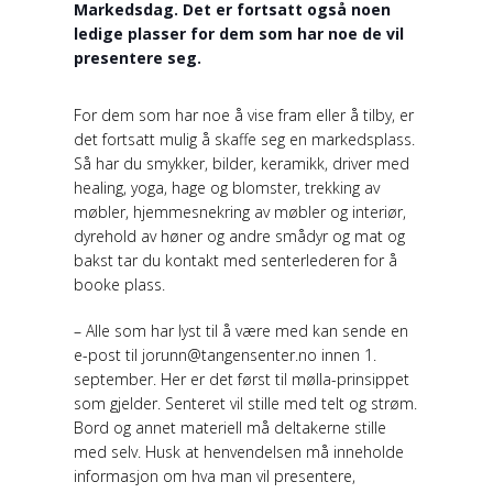
Markedsdag. Det er fortsatt også noen
ledige plasser for dem som har noe de vil
presentere seg.
For dem som har noe å vise fram eller å tilby, er
det fortsatt mulig å skaffe seg en markedsplass.
Så har du smykker, bilder, keramikk, driver med
healing, yoga, hage og blomster, trekking av
møbler, hjemmesnekring av møbler og interiør,
dyrehold av høner og andre smådyr og mat og
bakst tar du kontakt med senterlederen for å
booke plass.
– Alle som har lyst til å være med kan sende en
e-post til jorunn@tangensenter.no innen 1.
september. Her er det først til mølla-prinsippet
som gjelder. Senteret vil stille med telt og strøm.
Bord og annet materiell må deltakerne stille
med selv. Husk at henvendelsen må inneholde
informasjon om hva man vil presentere,