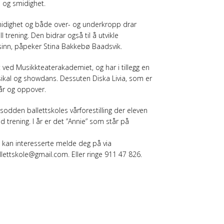
e og smidighet.
midighet og både over- og underkropp drar
 trening. Den bidrar også til å utvikle
sinn, påpeker Stina Bakkebø Baadsvik.
 ved Musikkteaterakademiet, og har i tillegg en
sikal og showdans. Dessuten Diska Livia, som er
 år og oppover.
sodden ballettskoles vårforestilling der eleven
d trening. I år er det ”Annie” som står på
kan interesserte melde deg på via
ettskole@gmail.com. Eller ringe 911 47 826.