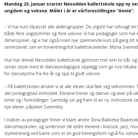
Mandag 23, januar starter Nesodden ballettskole opp ny s
ungdom og voksne. Målet i år er vårforestillingen ”Annie”.
– Vi har kurs tilpasset alle aldersgrupper. De yngste har selvsagt 
både flere ungdommer og flere voksne. Vi har pedagoger som har ko
dimensjoner, og vi har også noen nye spennende kurs på gang litt leng
semesteret, sier en forventningsfull ballettskoleleder, Mona Svenne
Hun har drevet Nesodden ballettskole gjennom mer enn to tiår, og h
seriøs skole med et dansepedagogisk opplegg som gir noe tilbake til
for danselystne fra fire år og opp til godt voksne.
– På ballettskolen ønsker vi at alle elever skal føle seg velkommen. 
det pedagogiske innholdet. Elevene trener og danser og øver på ulike
timer og i forestillinger. Samtidig ser jeg fram til en ny, innholdsr
nye elever, påpeker Svenneby.
I staben av pedagoger finner vi blant andre Stina Bakkebø Baadsv
dansehøyskolen, og underviser de eldre elevene i klassisk, jazz, mod
styrketrening ved barre som er en god treningsform også for voksne.