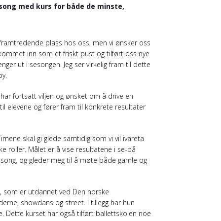
esong med kurs for både de minste,
en framtredende plass hos oss, men vi ønsker oss
mmet inn som et friskt pust og tilført oss nye
er ut i sesongen. Jeg ser virkelig fram til dette
by.
ar fortsatt viljen og ønsket om å drive en
 elevene og fører fram til konkrete resultater
Timene skal gi glede samtidig som vi vil ivareta
 roller. Målet er å vise resultatene i se-på
ik sesong, og gleder meg til å møte både gamle og
ik, som er utdannet ved Den norske
erne, showdans og street. I tillegg har hun
 Dette kurset har også tilført ballettskolen noe