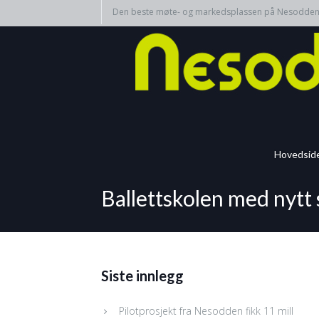
Den beste møte- og markedsplassen på Nesodde
Hovedsid
Ballettskolen med nytt
Siste innlegg
Pilotprosjekt fra Nesodden fikk 11 mill