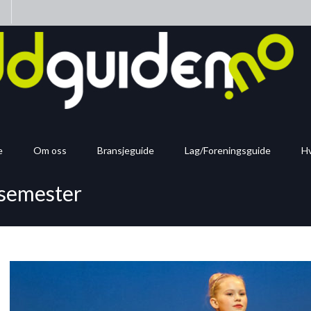
n
e
Om oss
Bransjeguide
Lag/Foreningsguide
Hv
 semester