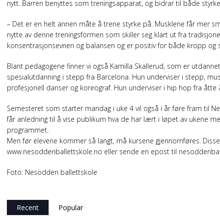
nytt. Barren benyttes som treningsapparat, og bidrar til både styrk
– Det er en helt annen måte å trene styrke på. Musklene får mer s
nytte av denne treningsformen som skiller seg klart ut fra tradisjonell
konsentrasjonsevnen og balansen og er positiv for både kropp og 
Blant pedagogene finner vi også Kamilla Skallerud, som er utdannet
spesialutdanning i stepp fra Barcelona. Hun underviser i stepp, mu
profesjonell danser og koreograf. Hun underviser i hip hop fra åtte
Semesteret som starter mandag i uke 4 vil også i år føre fram til Ne
får anledning til å vise publikum hva de har lært i løpet av ukene me
programmet.
Men før elevene kommer så langt, må kursene gjennomføres. Disse 
www.nesoddenballettskole.no eller sende en epost til nesoddenball
Foto: Nesodden ballettskole
Recent
Popular