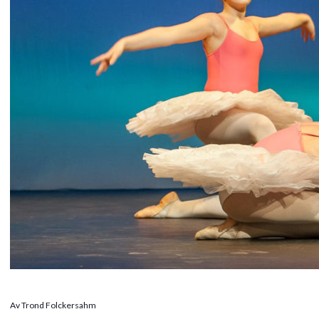
Av Trond Folckersahm