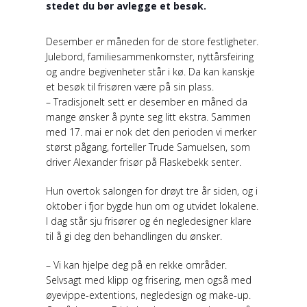
stedet du bør avlegge et besøk.
Desember er måneden for de store festligheter.
Julebord, familiesammenkomster, nyttårsfeiring
og andre begivenheter står i kø. Da kan kanskje
et besøk til frisøren være på sin plass.
– Tradisjonelt sett er desember en måned da
mange ønsker å pynte seg litt ekstra. Sammen
med 17. mai er nok det den perioden vi merker
størst pågang, forteller Trude Samuelsen, som
driver Alexander frisør på Flaskebekk senter.
Hun overtok salongen for drøyt tre år siden, og i
oktober i fjor bygde hun om og utvidet lokalene.
I dag står sju frisører og én negledesigner klare
til å gi deg den behandlingen du ønsker.
– Vi kan hjelpe deg på en rekke områder.
Selvsagt med klipp og frisering, men også med
øyevippe-extentions, negledesign og make-up.