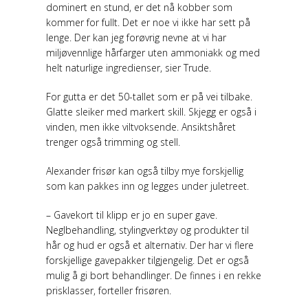
dominert en stund, er det nå kobber som
kommer for fullt. Det er noe vi ikke har sett på
lenge. Der kan jeg forøvrig nevne at vi har
miljøvennlige hårfarger uten ammoniakk og med
helt naturlige ingredienser, sier Trude.
For gutta er det 50-tallet som er på vei tilbake.
Glatte sleiker med markert skill. Skjegg er også i
vinden, men ikke viltvoksende. Ansiktshåret
trenger også trimming og stell.
Alexander frisør kan også tilby mye forskjellig
som kan pakkes inn og legges under juletreet.
– Gavekort til klipp er jo en super gave.
Neglbehandling, stylingverktøy og produkter til
hår og hud er også et alternativ. Der har vi flere
forskjellige gavepakker tilgjengelig. Det er også
mulig å gi bort behandlinger. De finnes i en rekke
prisklasser, forteller frisøren.