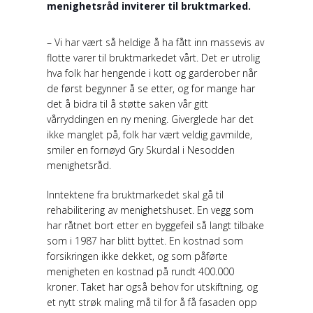
menighetsråd inviterer til bruktmarked.
– Vi har vært så heldige å ha fått inn massevis av
flotte varer til bruktmarkedet vårt. Det er utrolig
hva folk har hengende i kott og garderober når
de først begynner å se etter, og for mange har
det å bidra til å støtte saken vår gitt
vårryddingen en ny mening. Giverglede har det
ikke manglet på, folk har vært veldig gavmilde,
smiler en fornøyd Gry Skurdal i Nesodden
menighetsråd.
Inntektene fra bruktmarkedet skal gå til
rehabilitering av menighetshuset. En vegg som
har råtnet bort etter en byggefeil så langt tilbake
som i 1987 har blitt byttet. En kostnad som
forsikringen ikke dekket, og som påførte
menigheten en kostnad på rundt 400.000
kroner. Taket har også behov for utskiftning, og
et nytt strøk maling må til for å få fasaden opp