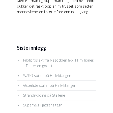
Med Batman og Superman i krig med hverandre
dukker det raskt opp en ny trussel, som setter
menneskeheten i større fare enn noen gang.
Siste innlegg
Pilotprosjekt fra Nesodden fikk 11 millioner:
– Det er en god start
WAKO spiller på Hellviktangen
Østerlide spiller på Hellviktangen
Strandrydding på Steilene
Superhelg i jazzens tegn