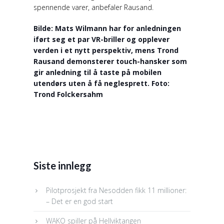
spennende varer, anbefaler Rausand.
Bilde: Mats Wilmann har for anledningen
iført seg et par VR-briller og opplever
verden i et nytt perspektiv, mens Trond
Rausand demonsterer touch-hansker som
gir anledning til å taste på mobilen
utendørs uten å få neglesprett. Foto:
Trond Folckersahm
Siste innlegg
Pilotprosjekt fra Nesodden fikk 11 millioner:
– Det er en god start
WAKO spiller på Hellviktangen