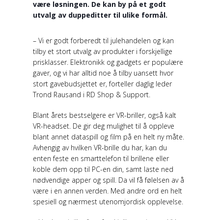
være løsningen. De kan by på et godt
utvalg av duppeditter til ulike formål.
– Vi er godt forberedt til julehandelen og kan
tilby et stort utvalg av produkter i forskjellige
prisklasser. Elektronikk og gadgets er populære
gaver, og vi har alltid noe å tilby uansett hvor
stort gavebudsjettet er, forteller daglig leder
Trond Rausand i RD Shop & Support.
Blant årets bestselgere er VR-briller, også kalt
VR-headset. De gir deg mulighet til å oppleve
blant annet dataspill og film på en helt ny måte.
Avhengig av hvilken VR-brille du har, kan du
enten feste en smarttelefon til brillene eller
koble dem opp til PC-en din, samt laste ned
nødvendige apper og spill. Da vil få følelsen av å
være i en annen verden. Med andre ord en helt
spesiell og nærmest utenomjordisk opplevelse.