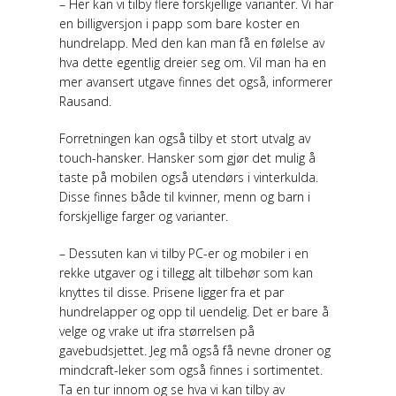
– Her kan vi tilby flere forskjellige varianter. Vi har
en billigversjon i papp som bare koster en
hundrelapp. Med den kan man få en følelse av
hva dette egentlig dreier seg om. Vil man ha en
mer avansert utgave finnes det også, informerer
Rausand.
Forretningen kan også tilby et stort utvalg av
touch-hansker. Hansker som gjør det mulig å
taste på mobilen også utendørs i vinterkulda.
Disse finnes både til kvinner, menn og barn i
forskjellige farger og varianter.
– Dessuten kan vi tilby PC-er og mobiler i en
rekke utgaver og i tillegg alt tilbehør som kan
knyttes til disse. Prisene ligger fra et par
hundrelapper og opp til uendelig. Det er bare å
velge og vrake ut ifra størrelsen på
gavebudsjettet. Jeg må også få nevne droner og
mindcraft-leker som også finnes i sortimentet.
Ta en tur innom og se hva vi kan tilby av