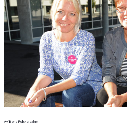
Av Trond Folckersahm