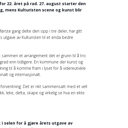
or 22. året på rad. 27. august starter den
ng, mens Kulturisten scene og kunst blir
r første gang delte den opp i tre deler, har gitt
ts utgave av Kulturisten til et enda bedre
sammen et arrangement det er grunn til å tro
grad enn tidligere. En kommune der kunst og
dning til å komme fram i lyset for å videreutvikle
onalt og internasjonalt.
il forventning. Det er rikt sammensatt med et vell
k, leke, delta, skape og virkelig se hva en ekte
o
 i selen for å gjøre årets utgave av