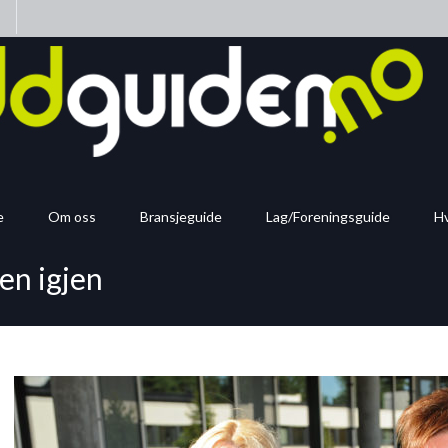
n
e
Om oss
Bransjeguide
Lag/Foreningsguide
Hv
ten igjen