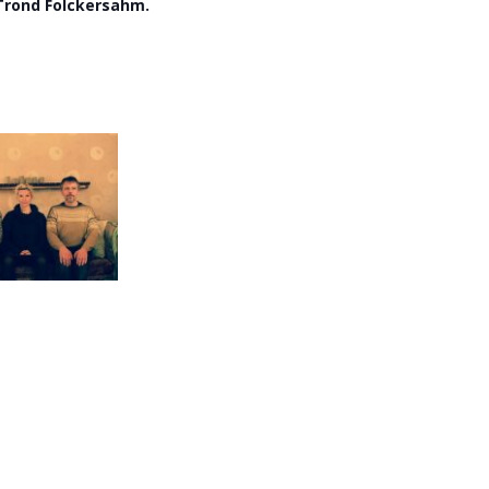
 Trond Folckersahm.