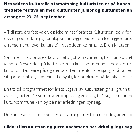
Nesoddens kulturelle storsatsning Kulturisten er på banen f
tredelte festivalen med Kulturisten junior og Kulturisten u
arrangert 23.-25. september.
– Tidligere års festivaler, og ikke minst fjorårets Kulturisten, da vi fo
oss et godt erfaringsgrunnlag vi har bygget videre på for å gjøre åre
arrangement, lover kultursjef i Nesodden kommune, Ellen Knutsen.
Sammen med prosjektkoordinator Jutta Bachmann, har hun spikret 
vil sette Nesodden på kartet som en kulturkommune i enda større 
kultur blir tatt vare på, og der talenter innenfor alle sjangre får anle
sitt potensial, og ikke minst bli synlig for publikum både lokalt, nasj
En titt på programmet for årets utgave av Kulturisten gir all grunn t
av muligheter. De som møter opp kan glede seg til å suge inn inntryk
kulturkommune kan by på når anledningen byr seg.
Du kan lese mer om hvert enkelt arrangement på nesoddguiden.n
Bilde: Ellen Knutsen og Jutta Bachmann har virkelig lagt seg