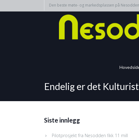
Den beste møte- og markedsplassen på Nesodde
Hovedsid
Endelig er det Kulturis
Siste innlegg
Pilotprosjekt fra Nesodden fikk 11 mill