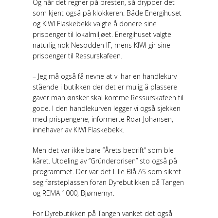
Og når det regner på presten, så drypper det
som kjent også på klokkeren. Både Energihuset
og KIWI Flaskebekk valgte å donere sine
prispenger til lokalmiljøet. Energihuset valgte
naturlig nok Nesodden IF, mens KIWI gir sine
prispenger til Ressurskafeen.
– Jeg må også få nevne at vi har en handlekurv
stående i butikken der det er mulig å plassere
gaver man ønsker skal komme Ressurskafeen til
gode. I den handlekurven legger vi også sjekken
med prispengene, informerte Roar Johansen,
innehaver av KIWI Flaskebekk.
Men det var ikke bare ”Årets bedrift” som ble
kåret. Utdeling av ”Gründerprisen” sto også på
programmet. Der var det Lille Blå AS som sikret
seg førsteplassen foran Dyrebutikken på Tangen
og REMA 1000, Bjørnemyr.
For Dyrebutikken på Tangen vanket det også