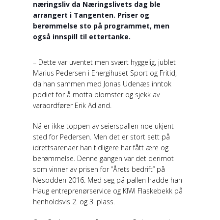
næringsliv da Næringslivets dag ble
arrangert i Tangenten. Priser og
berømmelse sto på programmet, men
også innspill til ettertanke.
– Dette var uventet men svært hyggelig, jublet
Marius Pedersen i Energihuset Sport og Fritid,
da han sammen med Jonas Udenæs inntok
podiet for å motta blomster og sjekk av
varaordfører Erik Adland.
Nå er ikke toppen av seierspallen noe ukjent
sted for Pedersen. Men det er stort sett på
idrettsarenaer han tidligere har fått ære og
berømmelse. Denne gangen var det derimot
som vinner av prisen for ”Årets bedrift” på
Nesodden 2016. Med seg på pallen hadde han
Haug entreprenørservice og KIWI Flaskebekk på
henholdsvis 2. og 3. plass.