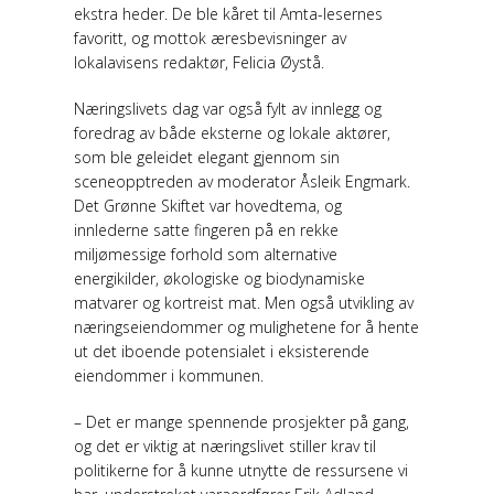
ekstra heder. De ble kåret til Amta-lesernes
favoritt, og mottok æresbevisninger av
lokalavisens redaktør, Felicia Øystå.
Næringslivets dag var også fylt av innlegg og
foredrag av både eksterne og lokale aktører,
som ble geleidet elegant gjennom sin
sceneopptreden av moderator Åsleik Engmark.
Det Grønne Skiftet var hovedtema, og
innlederne satte fingeren på en rekke
miljømessige forhold som alternative
energikilder, økologiske og biodynamiske
matvarer og kortreist mat. Men også utvikling av
næringseiendommer og mulighetene for å hente
ut det iboende potensialet i eksisterende
eiendommer i kommunen.
– Det er mange spennende prosjekter på gang,
og det er viktig at næringslivet stiller krav til
politikerne for å kunne utnytte de ressursene vi