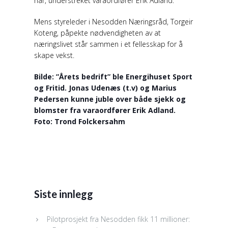
har, understreket varaordfører Erik Adland.
Mens styreleder i Nesodden Næringsråd, Torgeir
Koteng, påpekte nødvendigheten av at
næringslivet står sammen i et fellesskap for å
skape vekst.
Bilde: ”Årets bedrift” ble Energihuset Sport
og Fritid. Jonas Udenæs (t.v) og Marius
Pedersen kunne juble over både sjekk og
blomster fra varaordfører Erik Adland.
Foto: Trond Folckersahm
Siste innlegg
Pilotprosjekt fra Nesodden fikk 11 millioner: