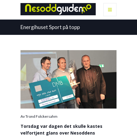
Energihuset Sport på topp
Av Trond Folckersahm
Torsdag var dagen det skulle kastes
velfortjent glans over Nesoddens