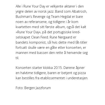
Alle i Rune Your Day er velkjente aktører i den
yngre delen av norsk jazz. Band som Albatrosh,
Bushman’s Revenge og Team Hegdal er bare
noen av referansene, og tidligere i år kom
kvartetten med sitt første album, også det kalt
«Rune Your Day», på det portugisiske kred-
selskapet Clean Feed. Rune Nergaard er
bandets komponist, så hvis dette med låt-titler
fortsatt skulle være en gåte etter konserten, er
mannen med bassen den rette å henvende seg
til.
Konserten starter klokka 20:15. Dørene åpner
en halvtime tidligere, baren er betjent og pizza
kan bestilles fra etablissementet i underetasjen.
Foto: Bergen Jazzforum