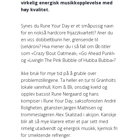
virkelig energisk musikkopplevelse med
høy kvalitet.
Synes du Rune Your Day er et småpussig navn
for en nokså hardcore frijazzkvartett? Aner du
en viss dobbeltbunn her, grensende til
(selv)ironi? Hva mener du i så fall om låt-titler
som «Crazy ‘Bout Oatmeal», «Go Ahead Punk!»
og «LivingIn The Pink Bubble of Hubba Bubba»?
Ikke bruk for mye tid på å gruble over
problemstillingene. Ta heller en tur til Granholts
lokale vannhull, Kom & Bli, onsdag kveld og
opplev bassist Rune Nergaard og hans
kompiser i Rune Your Day, saksofonisten André
Roligheten, gitaristen Jørgen Mathisen og
trommeslageren Alex Skalstad i aksjon. Kanskje
blir alt så mye klarere etter et par sett med
rimelig utadvendt og energisk musikk, kjemisk fri
for smektende refrenger.