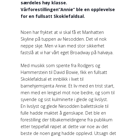
særdeles høy klasse.
Vårforestillingen”Annie” ble en opplevelse
for en fullsatt Skoklefaldsal.
Noen har fryktet at vi skal få et Manhatten
Skyline på tuppen av Nesodden. Det vil nok
neppe skje. Men vi kan med stor sikkerhet
fastslå at vi har vårt eget Broadway på halvøya.
Med musikk som spente fra Rodgers og
Hammerstein til David Bowie, fikk en fullsatt
Skoklefaldsal et innblikk i livet til
barnehjemsjenta Annie. Et liv med en trist start,
men med en lengsel mot noe bedre, og som til
syvende og sist kulminerte i glede og livslyst.
En livslyst og glede Nesodden ballettskole til
fulle hadde maktet å gjenskape. Det ble en
forestilling der tilbakemeldingene fra publikum
etter teppefall røpet at dette var noe av det
beste de noen gang hadde opplevd. Utsagn det