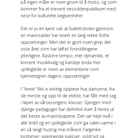
på ingen måte er noen grunn til å motsi, og som
kommer fra et kresent nesoddenpublikum med
nese for kulturelle begivenheter.
Det er jo en kjent sak at ballettskolen gjennom
en mannsalder har levert en lang rekke flotte
oppsetninger. Men det er gjort noen grep det
siste året som har løftet forestillingene
ytterligere. Raskere tempo, mer dynamikk, et
kresent musikkvalg og kanskje enda mer
spilleglede er noen av elementene som
kjennetegner dagens oppsetninger.
I ”Annie” fikk vi virkelig oppleve hva danserne, fra
de minste og opp til de eldste, har fått med seg
i løpet av vårsesongens klasser. Gjengen med
dyktige pedagoger har definitivt klart å hente ut
det beste av mannskapene. Det var høyt nivå i
alle ledd og en spilleglede som ga salen varme i
en så langt hustrig mai måned. Fargerike
kostymer, spennende kulisser, solid lyd og