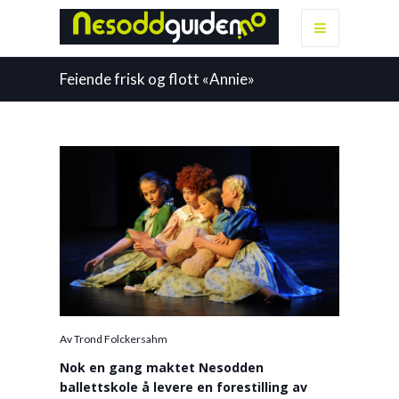
Feiende frisk og flott «Annie»
Av Trond Folckersahm
Nok en gang maktet Nesodden
ballettskole å levere en forestilling av