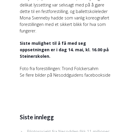
delikat lyssetting var selvsagt med på å gjøre
dette til en festforestilling, og ballettskoleleder
Mona Svenneby hadde som vanlig koreografert
forestillingen med et sikkert blikk for hva som
fungerer.
Siste mulighet til å få med seg
oppsetningen er i dag 14. mai, kl. 16.00 på
Steinerskolen.
Foto fra forestillingen: Trond Folckersahm
Se flere bilder på Nesoddguidens facebookside
Siste innlegg
Pilotprosjekt fra Nesodden fikk 11 millioner: