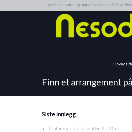
Den beste møte- og markedsplassen på Nesodde
Hovedsid
Finn et arrangement p
Siste innlegg
Pilotprosjekt fra Nesodden fikk 11 mill