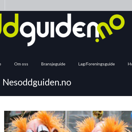
n
e
Om oss
Bransjeguide
Lag/Foreningsguide
Hv
å Nesoddguiden.no