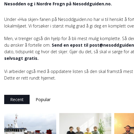
Nesodden og i Nordre Frogn på Nesoddguiden.no.
Under «Hva skjer» fanen på Nesoddguiden.no har vi til hensikt å fo
lokalmiljøet. Vi forsøker i størst mulig grad å gi deg en komplett ove
Men, vi trenger også din hjelp for å bli mest mulig komplette. Så de
du ønsker å fortelle om.
Send en epost til post@nesoddguiden
dato, tidspunkt og hvor det skjer. Gjør du det, så skal vi sørge fo
selvsagt gratis.
Vi arbeider også med å oppdatere listen så den skal framstå mest
Dette er rett rundt hjørnet.
Recent
Popular