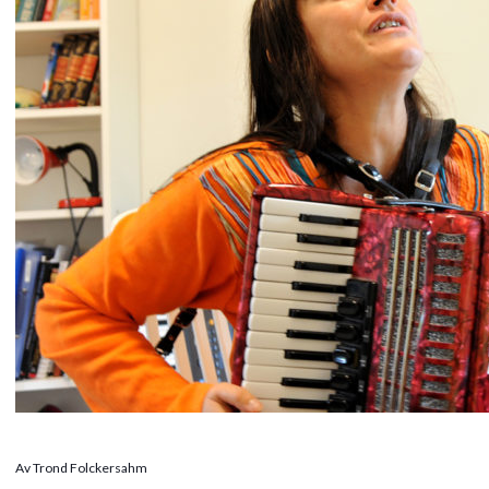
Av Trond Folckersahm