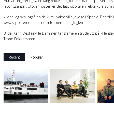
Hun arrangerer også en lang rekke sangkurs for barn, tilpasset forskj
favorittsanger. Utover høsten er det lagt opp til en rekke kurs som 
– Men jeg skal også holde kurs i vakre Villa Joyosa i Spania. Det bli
www.slippstemmenlos.no, informerer sangfuglen.
Bilde: Karin Destainville Dammen tar gjerne en trudelutt på «Flenga
Trond Folckersahm
Recent
Popular