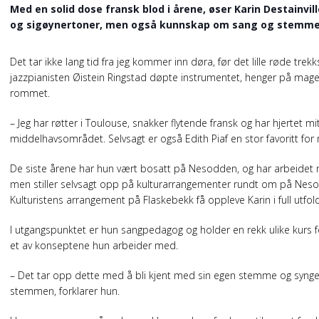
Med en solid dose fransk blod i årene, øser Karin Destainvi
og sigøynertoner, men også kunnskap om sang og stemme
Det tar ikke lang tid fra jeg kommer inn døra, før det lille røde trekk
jazzpianisten Øistein Ringstad døpte instrumentet, henger på magen ti
rommet.
– Jeg har røtter i Toulouse, snakker flytende fransk og har hjertet mi
middelhavsområdet. Selvsagt er også Edith Piaf en stor favoritt for m
De siste årene har hun vært bosatt på Nesodden, og har arbeide
men stiller selvsagt opp på kulturarrangementer rundt om på Neso
Kulturistens arrangement på Flaskebekk få oppleve Karin i full utf
I utgangspunktet er hun sangpedagog og holder en rekk ulike kurs 
et av konseptene hun arbeider med.
– Det tar opp dette med å bli kjent med sin egen stemme og synge u
stemmen, forklarer hun.