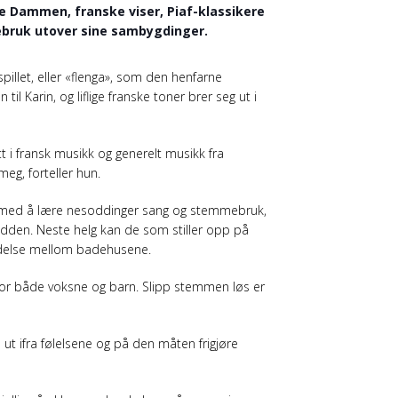
lle Dammen, franske viser, Piaf-klassikere
bruk utover sine sambygdinger.
spillet, eller «flenga», som den henfarne
l Karin, og liflige franske toner brer seg ut i
tt i fransk musikk og generelt musikk fra
eg, forteller hun.
t med å lære nesoddinger sang og stemmebruk,
dden. Neste helg kan de som stiller opp på
oldelse mellom badehusene.
for både voksne og barn. Slipp stemmen løs er
t ifra følelsene og på den måten frigjøre