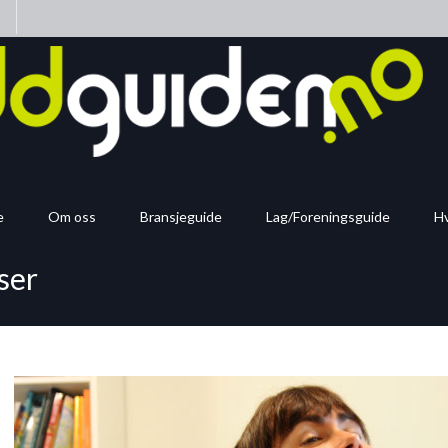
n
e
Om oss
Bransjeguide
Lag/Foreningsguide
Hv
ser