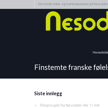
Den beste møte- og markedsplassen på Nesodde
Hovedsid
Finstemte franske følel
Siste innlegg
Pilotprosjekt fra Nesodden fikk 11 mill