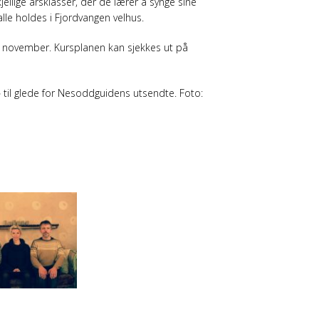
ellige årsklasser, der de lærer å synge sine
alle holdes i Fjordvangen velhus.
r i november. Kursplanen kan sjekkes ut på
» til glede for Nesoddguidens utsendte. Foto: