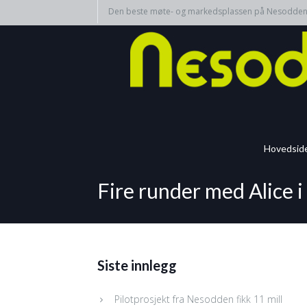
Den beste møte- og markedsplassen på Nesodde
Hovedsid
Fire runder med Alice i
Siste innlegg
Pilotprosjekt fra Nesodden fikk 11 mill