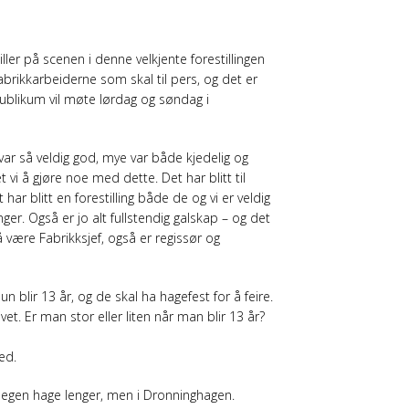
ler på scenen i denne velkjente forestillingen
Fabrikkarbeiderne som skal til pers, og det er
publikum vil møte lørdag og søndag i
 var så veldig god, mye var både kjedelig og
 vi å gjøre noe med dette. Det har blitt til
ar blitt en forestilling både de og vi er veldig
ger. Også er jo alt fullstendig galskap – og det
 å være Fabrikksjef, også er regissør og
 blir 13 år, og de skal ha hagefest for å feire.
livet. Er man stor eller liten når man blir 13 år?
ed.
n egen hage lenger, men i Dronninghagen.