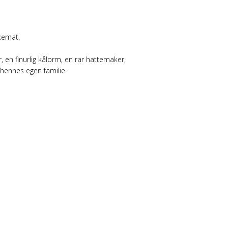
kkemat.
 en finurlig kålorm, en rar hattemaker,
k hennes egen familie.