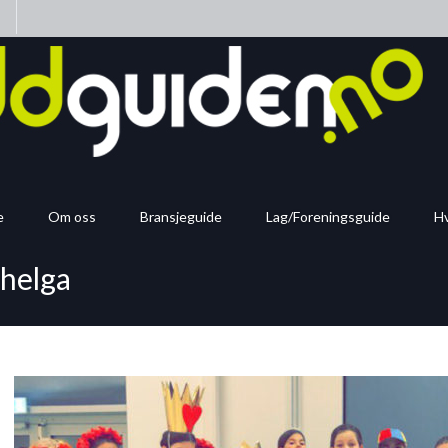
n
e
Om oss
Bransjeguide
Lag/Foreningsguide
Hv
 helga