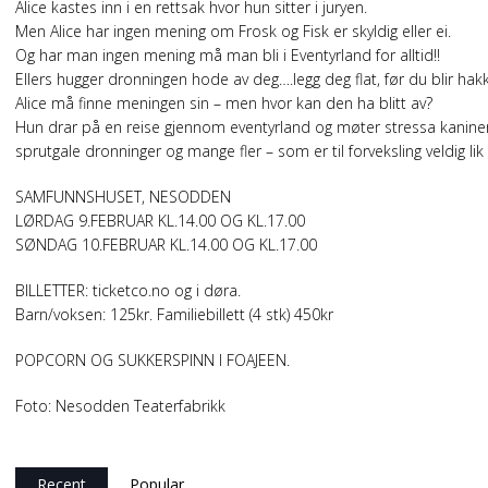
Alice kastes inn i en rettsak hvor hun sitter i juryen.
Men Alice har ingen mening om Frosk og Fisk er skyldig eller ei.
Og har man ingen mening må man bli i Eventyrland for alltid!!
Ellers hugger dronningen hode av deg….legg deg flat, før du blir ha
Alice må finne meningen sin – men hvor kan den ha blitt av?
Hun drar på en reise gjennom eventyrland og møter stressa kaniner,
sprutgale dronninger og mange fler – som er til forveksling veldig li
SAMFUNNSHUSET, NESODDEN
LØRDAG 9.FEBRUAR KL.14.00 OG KL.17.00
SØNDAG 10.FEBRUAR KL.14.00 OG KL.17.00
BILLETTER: ticketco.no og i døra.
Barn/voksen: 125kr. Familiebillett (4 stk) 450kr
POPCORN OG SUKKERSPINN I FOAJEEN.
Foto: Nesodden Teaterfabrikk
Recent
Popular