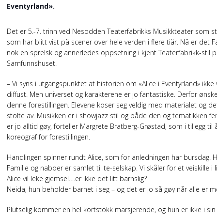
Eventyrland».
Det er 5.-7. trinn ved Nesodden Teaterfabrikks Musikkteater som stil
som har blitt vist på scener over hele verden i flere tiår. Nå er det 
nok en sprelsk og annerledes oppsetning i kjent Teaterfabrikk-stil 
Samfunnshuset.
– Vi syns i utgangspunktet at historien om «Alice i Eventyrland» ikke
diffust. Men universet og karakterene er jo fantastiske. Derfor ønsket
denne forestillingen. Elevene koser seg veldig med materialet og det h
stolte av. Musikken er i showjazz stil og både den og tematikken fen
er jo alltid gøy, forteller Margrete Bratberg-Grøstad, som i tillegg til
koreograf for forestillingen.
Handlingen spinner rundt Alice, som for anledningen har bursdag. Hun
Familie og naboer er samlet til te-selskap. Vi skåler for et veiskille i 
Alice vil leke gjemsel….er ikke det litt barnslig?
Neida, hun beholder barnet i seg – og det er jo så gøy når alle er m
Plutselig kommer en hel kortstokk marsjerende, og hun er ikke i si