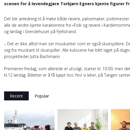
scenen for å levendegjøre Torbjørn Egners kjente figurer 
Det blir anledning til å møte både røvere, pølsemaker, politimester 
alle de andre kjente karakterene fra «Folk og røvere i Kardemomme
og lørdag i Grendehuset på Fjellstrand.
– Det er ikke alltid man ser musikanter som er også skuespillere. D
seg fra musikant til skuespiller. Alle kulissene har blitt laget på dug
prosjektleder Jutta Bachmann.
Premièren fredag, som allerede er utsolgt, starter kl. 10.00, men det 
kl.12 lørdag. Billetter er å få kjøpt hos Yes! vi leker, på Tangen sente
Recent
Popular