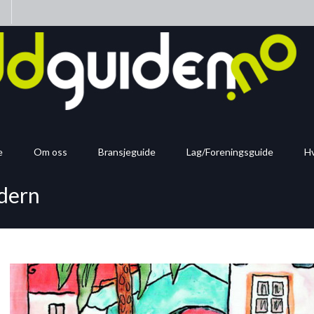
n
e
Om oss
Bransjeguide
Lag/Foreningsguide
Hv
ndern