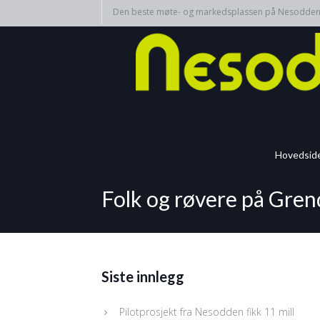
Den beste møte- og markedsplassen på Nesodde
Hovedsid
Folk og røvere på Gre
Siste innlegg
Pilotprosjekt fra Nesodden fikk 11 mill