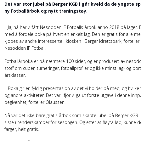
Det var stor jubel på Berger KGB i går kveld da de yngste sp
ny Fotballårbok og nytt treningstøy.
– Ja, nå har vi fått Nesodden IF Fotballs årbok anno 2018 på lager. D
med å fordele boka på hvert en enkelt lag. Den er gratis for alle
kjøpes av andre interesserte i kiosken i Berger Idrettspark, forteller
Nesodden IF Fotball.
Fotballårboka er på nærmere 100 sider, og er produsert av nesodd
stoff om cuper, turneringer, fotballprofiler og ikke minst lag- og port
årsklasser.
– Boka gir en fyldig presentasjon av det vi holder på med, og hvilke 
og andre aktiviteter. Det var i fjor vi ga ut første utgave i denne inn
begivenhet, forteller Olaussen.
Nå var det ikke bare gratis årbok som skapte jubel på Berger KGB i g
siste utendørskamper for sesongen. Og etter at fløyta lød, kunne d
farger, helt gratis.