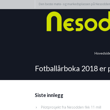
Den beste møte- og markedsplassen på Nesodde
Hovedsid
Fotballårboka 2018 er 
Siste innlegg
Pilotprosjekt fra Nesodden fikk 11 mill