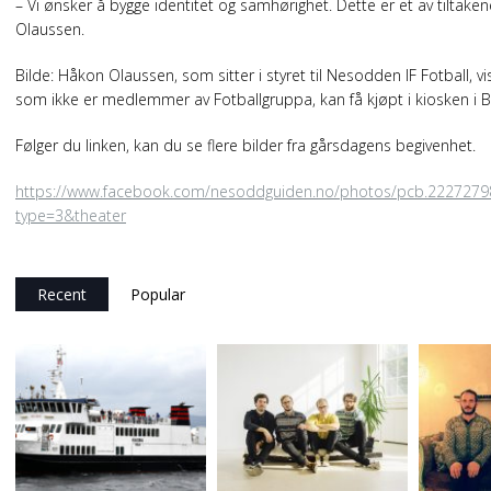
– Vi ønsker å bygge identitet og samhørighet. Dette er et av tiltak
Olaussen.
Bilde: Håkon Olaussen, som sitter i styret til Nesodden IF Fotball, 
som ikke er medlemmer av Fotballgruppa, kan få kjøpt i kiosken i B
Følger du linken, kan du se flere bilder fra gårsdagens begivenhet.
https://www.facebook.com/nesoddguiden.no/photos/pcb.222727
type=3&theater
Recent
Popular