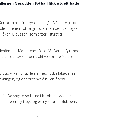
illerne i Nesodden Fotball fikk utdelt både
en kom rett fra trykkeriet i går. Nå har vi jobbet
 medlemmene i Fotballgruppa, men den kan også
 Håkon Olaussen, som sitter i styret til
enfirmaet Mediateam Follo AS. Den er fylt med
rettbilder av klubbens aktive spillere fra alle
tilbud vi kan gi spillerne med fotballakademier
pakningen, og det er tenkt å bli en årviss
år. De yngste spillerne i klubben avviklet sine
e hente en ny trøye og en ny shorts i klubbens