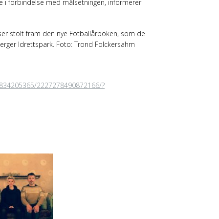
ene i forbindelse med målsetningen, informerer
viser stolt fram den nye Fotballårboken, som de
erger Idrettspark. Foto: Trond Folckersahm
9834205365/2227278490872166/?