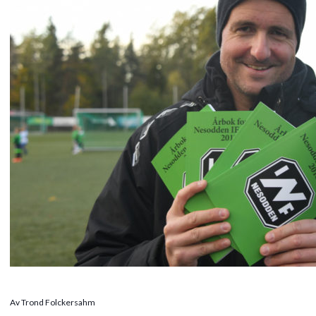
Av Trond Folckersahm