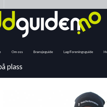
n
e
Om oss
Bransjeguide
Lag/Foreningsguide
Hv
på plass