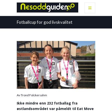
Fotballcup for god livskvalitet
Av Trond Folckersahm
Ikke mindre enn 232 fotballag fra
østlandsområdet var påmeldt til Eat Move