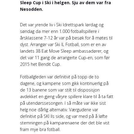
Sleep Cup i Ski i helgen. Sju av dem var fra
Nesodden.
Det var yrende liv i Ski Idrettspark lørdag og
søndag da mer enn 1.000 fotballspillere i
årsklassene 7-12 år var på besøk for å møtes til
dyst. Arrangør var Ski IL Fotball, som er en av
landets 38 Eat Move Sleep ambassadører, og
det var 11 gang de arrangerte Cup-en, som før
2015 het Bendit Cup.
Fotballgleden var definitivt på topp de to
dagene, og kampene som gikk kontinuerlig på
de 13 banene som var stilt til disposisjon
avdekket en gjeng våryre spillere klare til å ta fatt
på utendørssesongen. I så måte var ikke sist
helg noe dårlig alternativ. Værgudene var
definitivt på SKI Ils side, og var med på å løfte
stemningen på kamparenaene der det ble vist
fram mye bra fotball.