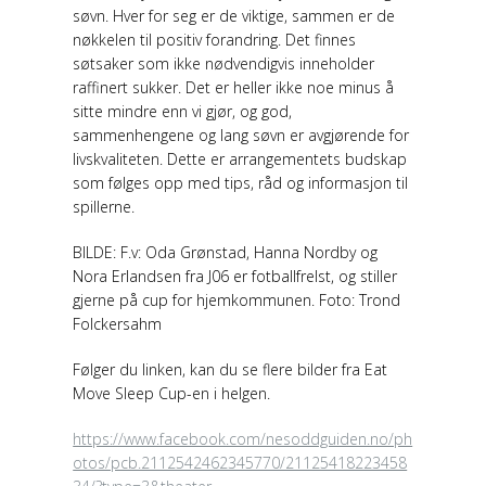
søvn. Hver for seg er de viktige, sammen er de
nøkkelen til positiv forandring. Det finnes
søtsaker som ikke nødvendigvis inneholder
raffinert sukker. Det er heller ikke noe minus å
sitte mindre enn vi gjør, og god,
sammenhengene og lang søvn er avgjørende for
livskvaliteten. Dette er arrangementets budskap
som følges opp med tips, råd og informasjon til
spillerne.
BILDE: F.v: Oda Grønstad, Hanna Nordby og
Nora Erlandsen fra J06 er fotballfrelst, og stiller
gjerne på cup for hjemkommunen. Foto: Trond
Folckersahm
Følger du linken, kan du se flere bilder fra Eat
Move Sleep Cup-en i helgen.
https://www.facebook.com/nesoddguiden.no/ph
otos/pcb.2112542462345770/21125418223458