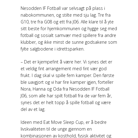
Nesodden IF Fotball var selvsagt på plass i
nabokommunen, og stilte med sju lag. Tre fra
G10, tre fra G08 og ett fra J06. Alle klare til å yte
sitt beste for hjemkommunen og hygge seg med
fotball og sosialt samvær med spillere fra andre
klubber, og ikke minst de sunne godsakene som
fylte salgbodene i idrettsparken.
– Det er kjempefint å være her. Vi synes det er
et veldig fint arrangement med fint vær god
frukt. I dag skal vi spille fem kamper. Den første
ble uavgjort og vi har fire kamper igjen, forteller
Nora, Hanna og Oda fra Nesodden IF Fotball
J06, som alle har spilt fotball fra de var fem år,
synes det er helt topp å spille fotball og være
del av et lag.
Ideen med Eat Move Sleep Cup, er å bedre
livskvaliteten til de unge gjennom en
kombinasjonen av kosthold, fysisk aktivitet og