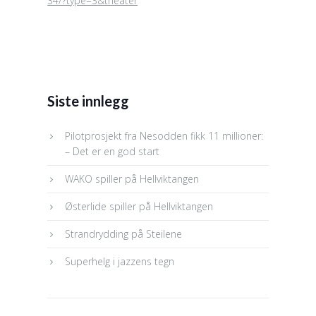
34/?type=3&theater
Siste innlegg
Pilotprosjekt fra Nesodden fikk 11 millioner:
– Det er en god start
WAKO spiller på Hellviktangen
Østerlide spiller på Hellviktangen
Strandrydding på Steilene
Superhelg i jazzens tegn