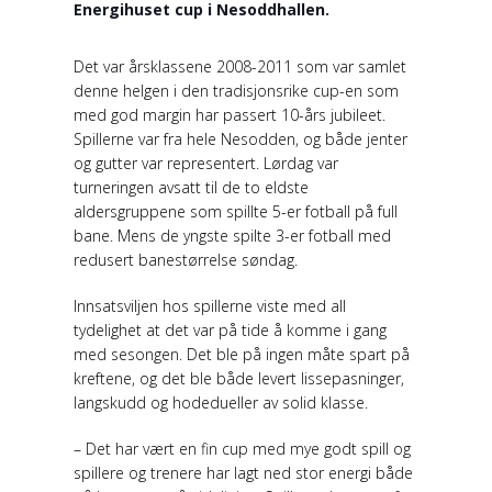
Energihuset cup i Nesoddhallen.
Det var årsklassene 2008-2011 som var samlet
denne helgen i den tradisjonsrike cup-en som
med god margin har passert 10-års jubileet.
Spillerne var fra hele Nesodden, og både jenter
og gutter var representert. Lørdag var
turneringen avsatt til de to eldste
aldersgruppene som spillte 5-er fotball på full
bane. Mens de yngste spilte 3-er fotball med
redusert banestørrelse søndag.
Innsatsviljen hos spillerne viste med all
tydelighet at det var på tide å komme i gang
med sesongen. Det ble på ingen måte spart på
kreftene, og det ble både levert lissepasninger,
langskudd og hodedueller av solid klasse.
– Det har vært en fin cup med mye godt spill og
spillere og trenere har lagt ned stor energi både