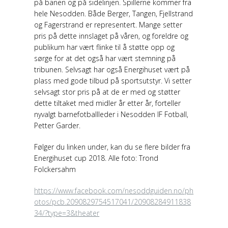
på banen og på sidelinjen. Spillerne kommer fra
hele Nesodden. Både Berger, Tangen, Fjellstrand
og Fagerstrand er representert. Mange setter
pris på dette innslaget på våren, og foreldre og
publikum har vært flinke til å støtte opp og
sørge for at det også har vært stemning på
tribunen. Selvsagt har også Energihuset vært på
plass med gode tilbud på sportsutstyr. Vi setter
selvsagt stor pris på at de er med og støtter
dette tiltaket med midler år etter år, forteller
nyvalgt barnefotballleder i Nesodden IF Fotball,
Petter Garder.
Følger du linken under, kan du se flere bilder fra
Energihuset cup 2018. Alle foto: Trond
Folckersahm
https://www.facebook.com/nesoddguiden.no/ph
otos/pcb.2090829754517041/20908284911838
34/?type=3&theater