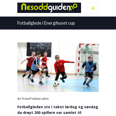
Fotballglede i Energihuset cup
Av Trond Folckersahm
Fotballgleden sto i taket lørdag og søndag
da drøyt 200 spillere var samlet til