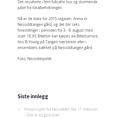
Det resulterte i fem fullsatte hus og stormende
jubel fra lokalbefolkningen.
Nå er de klare for 2015-utgaven. Arena er
Nesoddtangen gård, og det blir seks
forestillinger i perioden fra 3.- 8. august med
start 18.30. Billetter kan kjøpes via Billettservice,
hos B-Young på Tangen nærsenter eller i
ensemblets kafételt på Nesoddtangen gård.
Foto: Nesoddspelet
Siste innlegg
Pilotprosjekt fra Nesodden fikk 11 millioner:
– Det er en god start