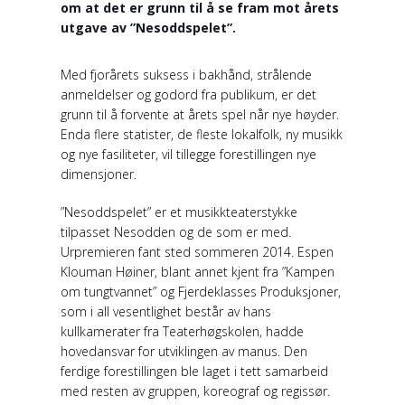
om at det er grunn til å se fram mot årets
utgave av ”Nesoddspelet”.
Med fjorårets suksess i bakhånd, strålende
anmeldelser og godord fra publikum, er det
grunn til å forvente at årets spel når nye høyder.
Enda flere statister, de fleste lokalfolk, ny musikk
og nye fasiliteter, vil tillegge forestillingen nye
dimensjoner.
”Nesoddspelet” er et musikkteaterstykke
tilpasset Nesodden og de som er med.
Urpremieren fant sted sommeren 2014. Espen
Klouman Høiner, blant annet kjent fra ”Kampen
om tungtvannet” og Fjerdeklasses Produksjoner,
som i all vesentlighet består av hans
kullkamerater fra Teaterhøgskolen, hadde
hovedansvar for utviklingen av manus. Den
ferdige forestillingen ble laget i tett samarbeid
med resten av gruppen, koreograf og regissør.