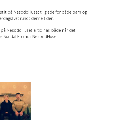
stilt på NesoddHuset til glede for både barn og
verdagslivet rundt denne tiden.
ne på NesoddHuset alltid har, både når det
 Tove Sundal Emmit i NesoddHuset.