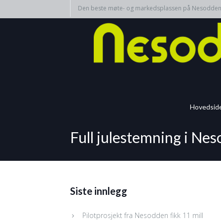
Den beste møte- og markedsplassen på Nesodde
Hovedsid
Full julestemning i Ne
Siste innlegg
Pilotprosjekt fra Nesodden fikk 11 mill