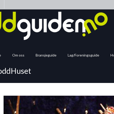
n
e
Om oss
Bransjeguide
Lag/Foreningsguide
Hv
soddHuset