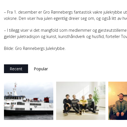
– Fra 1. desember er Gro Rønnebergs fantastisk vakre julekrybbe ut
voksne. Den viser hva julen egentlig dreier seg om, og også litt av h
– I tillegg viser vi det mangfold som medlemmer og gjesteutstiller
gjelder juletradisjon og kunst, kunsthåndverk og husflid, forteller
Bilde: Gro Rønnebergs Julekrybbe.
Recent
Popular