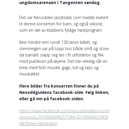
ungdomsarenaen i Tangenten søndag.
Det var Nesodden Jazzklubb som hadde invitert
til denne konserten for barn, og også voksne,
som en del av klubbens fyldige høstprogram.
Ikke mindre enn rundt 130 løste billett, og
stemningen var på topp hos både små og store
da bandet slapp seg løs i fri utfoldelse og fikk
med publikum på løyene. Det ble virkelig når en
time med flott musikk, gags, tull og tøys og
musikalitet.
Flere bilder fra konserten finner du på
Nesoddguidens facebook-side. Følg linken,
eller gå inn på facebook-siden.
https://www.facebook.com/nesoddguiden.no/ph
otos/pcb.2010090999257584/20100904925909
68/?type=3&theater/