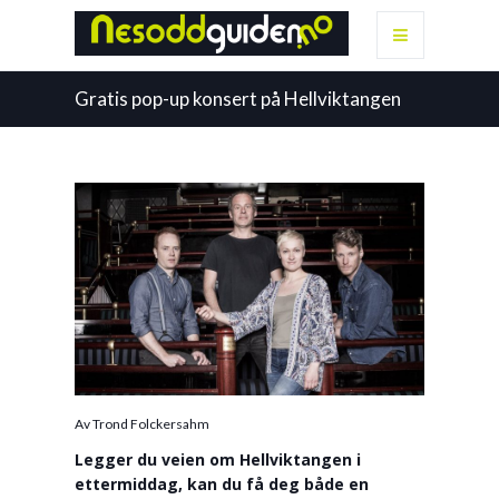
Gratis pop-up konsert på Hellviktangen
Av Trond Folckersahm
Legger du veien om Hellviktangen i
ettermiddag, kan du få deg både en