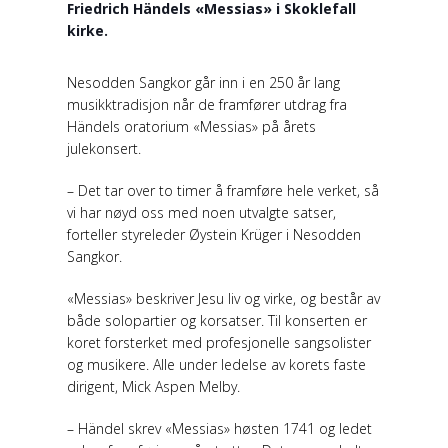
Friedrich Händels «Messias» i Skoklefall
kirke.
Nesodden Sangkor går inn i en 250 år lang
musikktradisjon når de framfører utdrag fra
Händels oratorium «Messias» på årets
julekonsert.
– Det tar over to timer å framføre hele verket, så
vi har nøyd oss med noen utvalgte satser,
forteller styreleder Øystein Krüger i Nesodden
Sangkor.
«Messias» beskriver Jesu liv og virke, og består av
både solopartier og korsatser. Til konserten er
koret forsterket med profesjonelle sangsolister
og musikere. Alle under ledelse av korets faste
dirigent, Mick Aspen Melby.
– Händel skrev «Messias» høsten 1741 og ledet