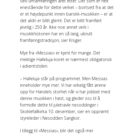
selv urframføringen året etter. Det som er helt
enestående for dette verket – bortsett fra at det
er et høydepunkt innen barokk-musikken – er at
det aldri er blitt glemt. Det er blitt framført
jevnlig i 250 år. Ikke noe annet verk i
musikkhistorien har en så lang, ubrutt
framføringstradisjon, sier Krüger.
Mye fra «Messias» er kjent for mange. Det
mektige Halleluja-koret er nærmest obligatorisk
i adventstiden.
– Halleluja står på programmet. Men Messias
inneholder mye mer. Vi har virkelig fått ørene
opp for Händels storhet når vi har jobbet med
denne musikken i høst, og gleder oss til å
formidle dette til juletravle nesoddinger i
Skoklefallkirka 10. desember, sier en opprømt
styreleder i Nesodden Sangkor.
I tillegg til «Messias», blir det også mer