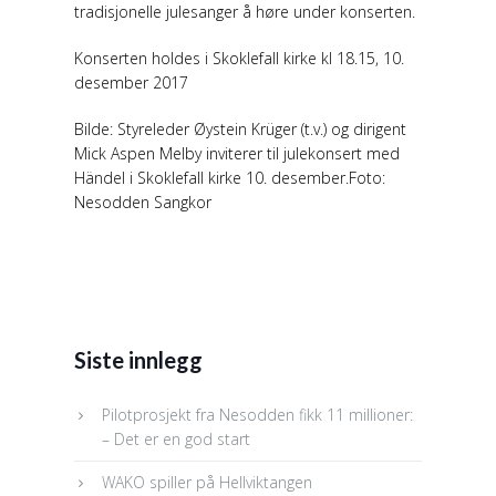
tradisjonelle julesanger å høre under konserten.
Konserten holdes i Skoklefall kirke kl 18.15, 10.
desember 2017
Bilde: Styreleder Øystein Krüger (t.v.) og dirigent
Mick Aspen Melby inviterer til julekonsert med
Händel i Skoklefall kirke 10. desember.Foto:
Nesodden Sangkor
Siste innlegg
Pilotprosjekt fra Nesodden fikk 11 millioner:
– Det er en god start
WAKO spiller på Hellviktangen