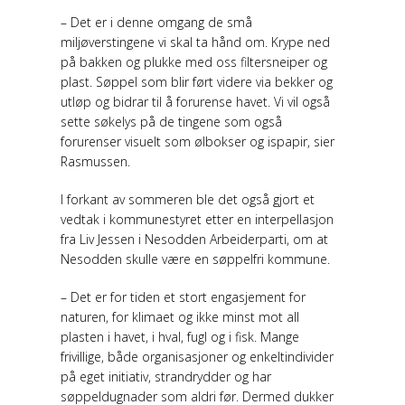
– Det er i denne omgang de små
miljøverstingene vi skal ta hånd om. Krype ned
på bakken og plukke med oss filtersneiper og
plast. Søppel som blir ført videre via bekker og
utløp og bidrar til å forurense havet. Vi vil også
sette søkelys på de tingene som også
forurenser visuelt som ølbokser og ispapir, sier
Rasmussen.
I forkant av sommeren ble det også gjort et
vedtak i kommunestyret etter en interpellasjon
fra Liv Jessen i Nesodden Arbeiderparti, om at
Nesodden skulle være en søppelfri kommune.
– Det er for tiden et stort engasjement for
naturen, for klimaet og ikke minst mot all
plasten i havet, i hval, fugl og i fisk. Mange
frivillige, både organisasjoner og enkeltindivider
på eget initiativ, strandrydder og har
søppeldugnader som aldri før. Dermed dukker