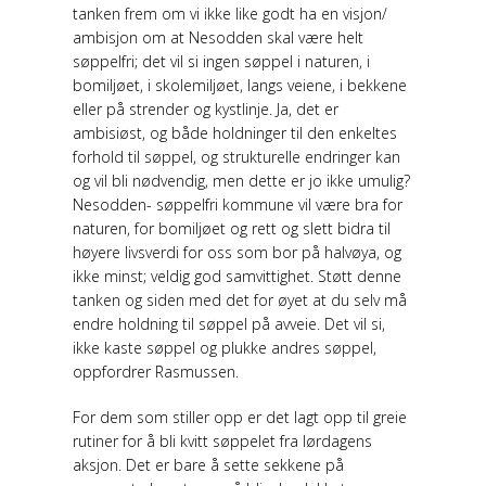
tanken frem om vi ikke like godt ha en visjon/
ambisjon om at Nesodden skal være helt
søppelfri; det vil si ingen søppel i naturen, i
bomiljøet, i skolemiljøet, langs veiene, i bekkene
eller på strender og kystlinje. Ja, det er
ambisiøst, og både holdninger til den enkeltes
forhold til søppel, og strukturelle endringer kan
og vil bli nødvendig, men dette er jo ikke umulig?
Nesodden- søppelfri kommune vil være bra for
naturen, for bomiljøet og rett og slett bidra til
høyere livsverdi for oss som bor på halvøya, og
ikke minst; veldig god samvittighet. Støtt denne
tanken og siden med det for øyet at du selv må
endre holdning til søppel på avveie. Det vil si,
ikke kaste søppel og plukke andres søppel,
oppfordrer Rasmussen.
For dem som stiller opp er det lagt opp til greie
rutiner for å bli kvitt søppelet fra lørdagens
aksjon. Det er bare å sette sekkene på