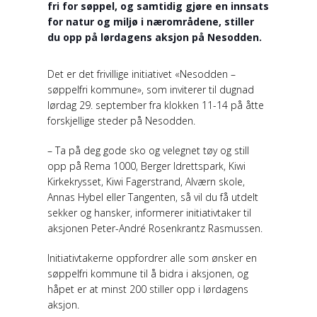
fri for søppel, og samtidig gjøre en innsats
for natur og miljø i nærområdene, stiller
du opp på lørdagens aksjon på Nesodden.
Det er det frivillige initiativet «Nesodden –
søppelfri kommune», som inviterer til dugnad
lørdag 29. september fra klokken 11-14 på åtte
forskjellige steder på Nesodden.
– Ta på deg gode sko og velegnet tøy og still
opp på Rema 1000, Berger Idrettspark, Kiwi
Kirkekrysset, Kiwi Fagerstrand, Alværn skole,
Annas Hybel eller Tangenten, så vil du få utdelt
sekker og hansker, informerer initiativtaker til
aksjonen Peter-André Rosenkrantz Rasmussen.
Initiativtakerne oppfordrer alle som ønsker en
søppelfri kommune til å bidra i aksjonen, og
håpet er at minst 200 stiller opp i lørdagens
aksjon.