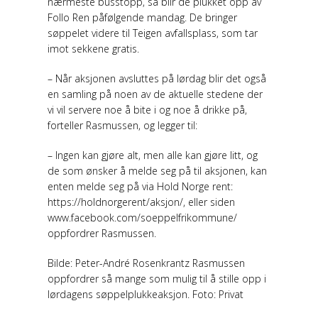
nærmeste busstopp, så blir de plukket opp av
Follo Ren påfølgende mandag. De bringer
søppelet videre til Teigen avfallsplass, som tar
imot sekkene gratis.
– Når aksjonen avsluttes på lørdag blir det også
en samling på noen av de aktuelle stedene der
vi vil servere noe å bite i og noe å drikke på,
forteller Rasmussen, og legger til:
– Ingen kan gjøre alt, men alle kan gjøre litt, og
de som ønsker å melde seg på til aksjonen, kan
enten melde seg på via Hold Norge rent:
https://holdnorgerent/aksjon/, eller siden
www.facebook.com/soeppelfrikommune/
oppfordrer Rasmussen.
Bilde: Peter-André Rosenkrantz Rasmussen
oppfordrer så mange som mulig til å stille opp i
lørdagens søppelplukkeaksjon. Foto: Privat