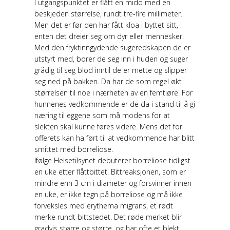
I utgangspunktet er flått en midd med en
beskjeden størrelse, rundt tre-fire millimeter.
Men det er før den har fått kloa i byttet sitt,
enten det dreier seg om dyr eller mennesker.
Med den fryktinngydende sugeredskapen de er
utstyrt med, borer de seg inn i huden og suger
grådig til seg blod inntil de er mette og slipper
seg ned på bakken. Da har de som regel økt
størrelsen til noe i nærheten av en femtiøre. For
hunnenes vedkommende er de da i stand til å gi
næring til eggene som må modens for at
slekten skal kunne føres videre. Mens det for
offerets kan ha ført til at vedkommende har blitt
smittet med borreliose.
Ifølge Helsetilsynet debuterer borreliose tidligst
en uke etter flåttbittet. Bittreaksjonen, som er
mindre enn 3 cm i diameter og forsvinner innen
en uke, er ikke tegn på borreliose og må ikke
forveksles med erythema migrans, et rødt
merke rundt bittstedet. Det røde merket blir
gradvis større og større, og har ofte et blekt