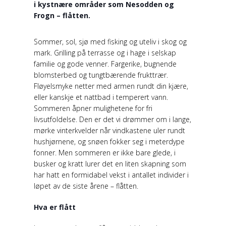
i kystnære områder som Nesodden og
Frogn – flåtten.
Sommer, sol, sjø med fisking og uteliv i skog og
mark. Grilling på terrasse og i hage i selskap
familie og gode venner. Fargerike, bugnende
blomsterbed og tungtbærende frukttrær.
Fløyelsmyke netter med armen rundt din kjære,
eller kanskje et nattbad i temperert vann.
Sommeren åpner mulighetene for fri
livsutfoldelse. Den er det vi drømmer om i lange,
mørke vinterkvelder når vindkastene uler rundt
hushjørnene, og snøen fokker seg i meterdype
fonner. Men sommeren er ikke bare glede, i
busker og kratt lurer det en liten skapning som
har hatt en formidabel vekst i antallet individer i
løpet av de siste årene – flåtten.
Hva er flått