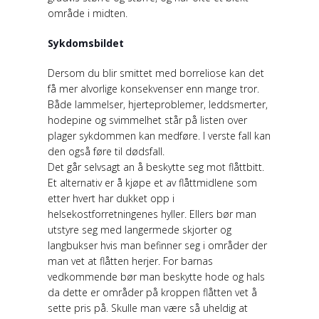
område i midten.
Sykdomsbildet
Dersom du blir smittet med borreliose kan det
få mer alvorlige konsekvenser enn mange tror.
Både lammelser, hjerteproblemer, leddsmerter,
hodepine og svimmelhet står på listen over
plager sykdommen kan medføre. I verste fall kan
den også føre til dødsfall.
Det går selvsagt an å beskytte seg mot flåttbitt.
Et alternativ er å kjøpe et av flåttmidlene som
etter hvert har dukket opp i
helsekostforretningenes hyller. Ellers bør man
utstyre seg med langermede skjorter og
langbukser hvis man befinner seg i områder der
man vet at flåtten herjer. For barnas
vedkommende bør man beskytte hode og hals
da dette er områder på kroppen flåtten vet å
sette pris på. Skulle man være så uheldig at