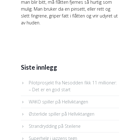
man blir bitt, må flåtten fjernes så hurtig som
mulig. Man bruker da en pinsett, eller rett og
slett fingrene, griper fatt i flåtten og vrir udyret ut
av huden.
Siste innlegg
Pilotprosjekt fra Nesodden fikk 11 millioner:
– Det er en god start
WAKO spiller på Hellviktangen
Østerlide spiller på Hellviktangen
Strandrydding på Steilene
Superhelg i jazzens tegn