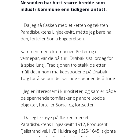
Nesodden har hatt større bredde som
industrikommune enn tidligere antatt.
– Da jeg så flasken med etiketten og teksten
Paradisbuktens Linjeakevitt, måtte jeg bare ha
den, forteller Sonja Engebretsen.
Sammen med ektemannen Petter og et
vennepar, var de på tur i Drøbak sist lørdag for
å spise lunsj. Tradisjonen tro stakk de etter
måltidet innom markedsbodene på Drøbak
Torg for å se om det var noe spennende å finne.
– Jeg er interessert i kuriositeter, og samler både
på spennende tomflasker og andre uodde
objekter, forteller Sonja, og fortsetter:
– Da jeg fikk øye på flasken merket
Paradisbuktens Linjeakevitt 1912, Produsent
Fjellstrand vel, H/B Huldra og 1625-1645, skjønte