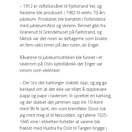
– 1912 er stiftelsesåret til Fjellstrand Vel, og
flaskene ble produsert i 1982 til velets 70-års
jubileum. Produktet ble benyttet i forbindelse
med jubileumsfest og skirenn. Rennet gikk fra
Granerud til Grendehuset på Fjellstrand, og
faktisk var det noen av deltagerne som brukte
en fem-seks timer på den turen, ler Enger.
Råvarene til jubileumsdrikken ble funnet i et
tavlerom på Oslo kjeksfabrikk der Enger var
innom som elektriker.
– Der sto det kartonger stablet opp, og jeg ga
beskjed om at det ikke var tillatt å oppbevare
papp og papir i tavlerom. Vi sprettet en kartong,
og der dukket det jammen opp tre 10-litere
med 96 % sprit, ren som kremfløte. Disse tok
jeg med meg ut til Nesodden, og tallene 1625-
1645 inne i etiketten forteller at varene ble
fraktet med Huldra fra Oslo til Tangen brygge i