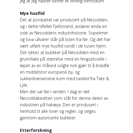
jeg at jeg hadde funnet et virkelig klenodium.
Mye husflid
Det at produktet var produsert på Nesodden,
og i dette tilfellet Fjellstrand, avslører enda en
side av Nesoddens industrihistorie. Sopelimer
og tova ullvarer står på listen fra før. Og det har
vært utført mye husflid rundt i de tusen hjem.
Det ryktes at butikker på Nesodden med en
grunnflate på størrelse med en fengselscelle i
løpet av en måned solgte nok gjær til å brødfø
en middelstor europeisk by, og
sukkerleveransene kom med tankbil fra Tate &
Lyle.
Men det var før i verden. I dag er det
Nesoddakevitten som står for denne delen av
industrien på halvøya. Den er produsert i
henhold til alle lover og regler, og selges
gjennom autoriserte butikker.
Etterforskning