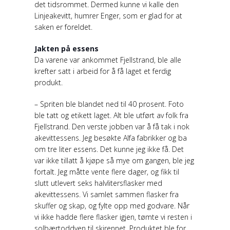
det tidsrommet. Dermed kunne vi kalle den
Linjeakevitt, humrer Enger, som er glad for at
saken er foreldet.
Jakten på essens
Da varene var ankommet Fjellstrand, ble alle
krefter satt i arbeid for å få laget et ferdig
produkt.
– Spriten ble blandet ned til 40 prosent. Foto
ble tatt og etikett laget. Alt ble utført av folk fra
Fjellstrand. Den verste jobben var å få tak i nok
akevittessens. Jeg besøkte Alfa fabrikker og ba
om tre liter essens. Det kunne jeg ikke få. Det
var ikke tillatt å kjøpe så mye om gangen, ble jeg
fortalt. Jeg måtte vente flere dager, og fikk til
slutt utlevert seks halvlitersflasker med
akevittessens. Vi samlet sammen flasker fra
skuffer og skap, og fylte opp med godvare. Når
vi ikke hadde flere flasker igjen, tømte vi resten i
solbærtoddyen til skirennet. Produktet ble for