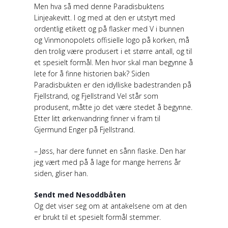
Men hva så med denne Paradisbuktens
Linjeakevitt. I og med at den er utstyrt med
ordentlig etikett og på flasker med V i bunnen
og Vinmonopolets offisielle logo på korken, må
den trolig være produsert i et større antall, og til
et spesielt formål. Men hvor skal man begynne å
lete for å finne historien bak? Siden
Paradisbukten er den idylliske badestranden på
Fjellstrand, og Fjellstrand Vel står som
produsent, måtte jo det være stedet å begynne.
Etter litt ørkenvandring finner vi fram til
Gjermund Enger på Fjellstrand.
– Jøss, har dere funnet en sånn flaske. Den har
jeg vært med på å lage for mange herrens år
siden, gliser han.
Sendt med Nesoddbåten
Og det viser seg om at antakelsene om at den
er brukt til et spesielt formål stemmer.