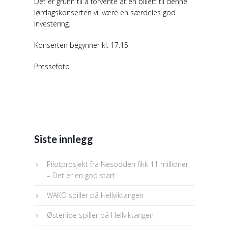
Det er grunn til å forvente at en billett til denne
lørdagskonserten vil være en særdeles god
investering.
Konserten begynner kl. 17.15
Pressefoto
Siste innlegg
Pilotprosjekt fra Nesodden fikk 11 millioner:
– Det er en god start
WAKO spiller på Hellviktangen
Østerlide spiller på Hellviktangen