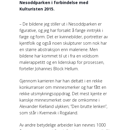
Nesoddparken i forbindelse med
Kulturisten 2015.
– De bildene jeg stiller ut i Nesoddparken er
figurative, og jeg har forsøkt å fange inntrykk i
farge og form. Det er kvinnebilder, portretter av
kjentfolk og også noen skulpturer som nok har
en større abstraksjon enn maleriene. Men
bildene har kommet til ut i fra en voldsom
malerappetitt og en lidenskap for prosessen,
forteller Johannes Block Hellum.
Gjennom karrieren har han deltatt i en rekke
konkurranser om minnesmerker og har fått en
rekke utsmykningsoppdrag. Det mest kjente er
kanskje minnesmerket over de omkomne i
Alexander Kielland ulykken; ”Den brutte lenken”,
som står i Kvernevik i Rogaland.
Av andre betydelige arbeider kan nevnes 1000