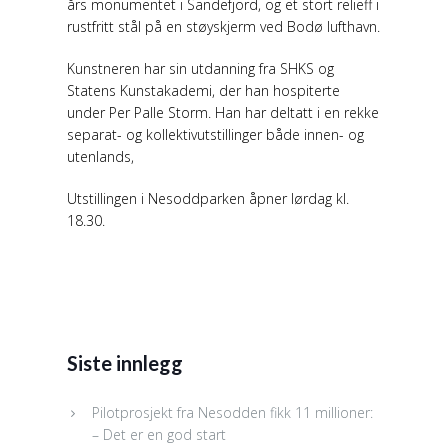
års monumentet i Sandefjord, og et stort relieff i
rustfritt stål på en støyskjerm ved Bodø lufthavn.
Kunstneren har sin utdanning fra SHKS og
Statens Kunstakademi, der han hospiterte
under Per Palle Storm. Han har deltatt i en rekke
separat- og kollektivutstillinger både innen- og
utenlands,
Utstillingen i Nesoddparken åpner lørdag kl.
18.30.
Siste innlegg
Pilotprosjekt fra Nesodden fikk 11 millioner:
– Det er en god start