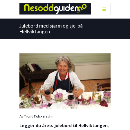
Julebord med sjarm og sjel på
Hellviktangen
Av Trond Folckersahm
Legger du årets julebord til Hellviktangen,