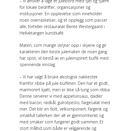
– Vi ønsker å lage et julebord med sjel og sjarm
for lokale bedrifter, organisasjoner og
institusjoner. En opplevelse som inneholder
noen overraskelser, og et opplegg som passer
alle, forteller restauratør Bente Westergaard i
Hellviktangen kunstkafé.
Maten, som mange skryter opp i skyene og gir
karakteren den beste julematen de noen gang
har spist, vil bestå av en juleinspirert buffé med
spennende innslag.
– Vi har valgt å bruke økologisk nakkestek
framfor ribbe på jule-buffeten. Den har et godt,
marmorert kjøtt, men er ikke så tung som ribba.
Denne serverer vi med appelsinsaus, dadler
med bacon, rødkål, gulrotpesto, fargesalat med
mer. Det blir en flott, velkomponert, fargerik og
smakfull tallerken der alt er gjennomtenkt og
med smaker som fungerer godt sammen. Et
stort måltid som både er velgjørende og