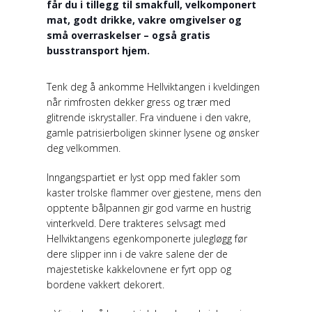
får du i tillegg til smakfull, velkomponert
mat, godt drikke, vakre omgivelser og
små overraskelser – også gratis
busstransport hjem.
Tenk deg å ankomme Hellviktangen i kveldingen
når rimfrosten dekker gress og trær med
glitrende iskrystaller. Fra vinduene i den vakre,
gamle patrisierboligen skinner lysene og ønsker
deg velkommen.
Inngangspartiet er lyst opp med fakler som
kaster trolske flammer over gjestene, mens den
opptente bålpannen gir god varme en hustrig
vinterkveld. Dere trakteres selvsagt med
Hellviktangens egenkomponerte julegløgg før
dere slipper inn i de vakre salene der de
majestetiske kakkelovnene er fyrt opp og
bordene vakkert dekorert.