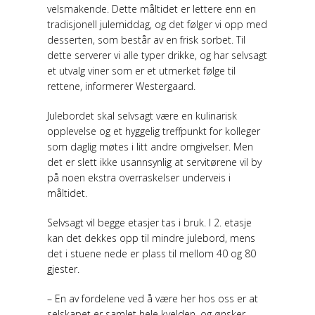
velsmakende. Dette måltidet er lettere enn en
tradisjonell julemiddag, og det følger vi opp med
desserten, som består av en frisk sorbet. Til
dette serverer vi alle typer drikke, og har selvsagt
et utvalg viner som er et utmerket følge til
rettene, informerer Westergaard.
Julebordet skal selvsagt være en kulinarisk
opplevelse og et hyggelig treffpunkt for kolleger
som daglig møtes i litt andre omgivelser. Men
det er slett ikke usannsynlig at servitørene vil by
på noen ekstra overraskelser underveis i
måltidet.
Selvsagt vil begge etasjer tas i bruk. I 2. etasje
kan det dekkes opp til mindre julebord, mens
det i stuene nede er plass til mellom 40 og 80
gjester.
– En av fordelene ved å være her hos oss er at
selskapet er samlet hele kvelden, og ønsker