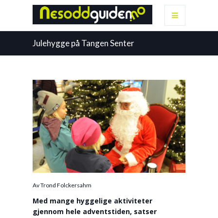
Julehygge på Tangen Senter
Av Trond Folckersahm
Med mange hyggelige aktiviteter
gjennom hele adventstiden, satser