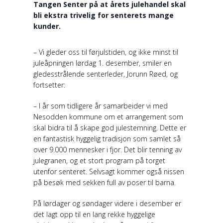
Tangen Senter på at årets julehandel skal
bli ekstra trivelig for senterets mange
kunder.
– Vi gleder oss til førjulstiden, og ikke minst til
juleåpningen lørdag 1. desember, smiler en
gledesstrålende senterleder, Jorunn Røed, og
fortsetter:
– I år som tidligere år samarbeider vi med
Nesodden kommune om et arrangement som
skal bidra til å skape god julestemning. Dette er
en fantastisk hyggelig tradisjon som samlet så
over 9.000 mennesker i fjor. Det blir tenning av
julegranen, og et stort program på torget
utenfor senteret. Selvsagt kommer også nissen
på besøk med sekken full av poser til barna.
På lørdager og søndager videre i desember er
det lagt opp til en lang rekke hyggelige