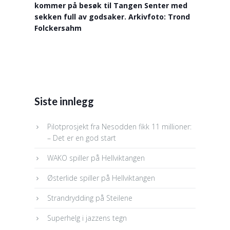
kommer på besøk til Tangen Senter med
sekken full av godsaker. Arkivfoto: Trond
Folckersahm
Siste innlegg
Pilotprosjekt fra Nesodden fikk 11 millioner:
– Det er en god start
WAKO spiller på Hellviktangen
Østerlide spiller på Hellviktangen
Strandrydding på Steilene
Superhelg i jazzens tegn