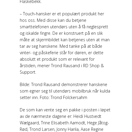
Flaskebekk.
– Touch-hansker er et populært produkt her
hos oss. Med disse kan du betjene
smarttelefonen utendørs uten å få neglesprett
og iskalde fingre. De er konstruert på en slik
måte at skjermbildet kan betjenes uten at man
tar av seg hanskene. Med tanke på at både
vinter- og påskeferie står for døren, er dette
absolutt et produkt som er relevant for
årstiden, mener Trond Rausand i RD Shop &
Support.
Bilde: Trond Rausand demonstrerer hanskene
som egner seg til utendørs mobilbruk når kulda
setter inn. Foto: Trond Folckersahm
De som kan vente seg en pakke i posten i løpet
av de nærmeste dagene er: Heidi Hustvedt
Wælgaard, Trine Elisabeth Aamodt, Hege Jåtog-
Rød, Trond Larsen, Jonny Harila, Aase Regine