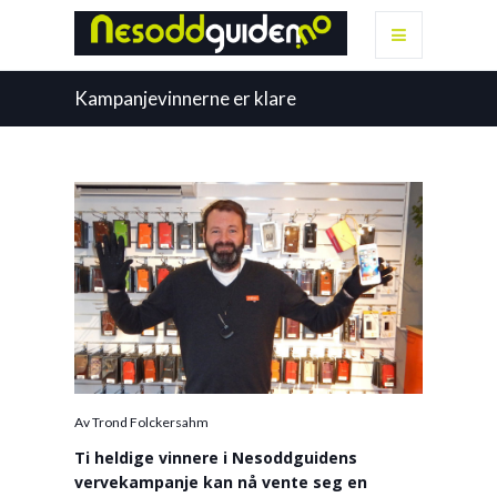
Kampanjevinnerne er klare
Av Trond Folckersahm
Ti heldige vinnere i Nesoddguidens
vervekampanje kan nå vente seg en