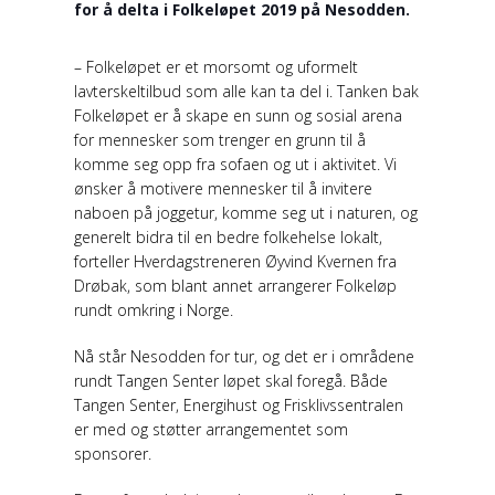
for å delta i Folkeløpet 2019 på Nesodden.
– Folkeløpet er et morsomt og uformelt
lavterskeltilbud som alle kan ta del i. Tanken bak
Folkeløpet er å skape en sunn og sosial arena
for mennesker som trenger en grunn til å
komme seg opp fra sofaen og ut i aktivitet. Vi
ønsker å motivere mennesker til å invitere
naboen på joggetur, komme seg ut i naturen, og
generelt bidra til en bedre folkehelse lokalt,
forteller Hverdagstreneren Øyvind Kvernen fra
Drøbak, som blant annet arrangerer Folkeløp
rundt omkring i Norge.
Nå står Nesodden for tur, og det er i områdene
rundt Tangen Senter løpet skal foregå. Både
Tangen Senter, Energihust og Frisklivssentralen
er med og støtter arrangementet som
sponsorer.