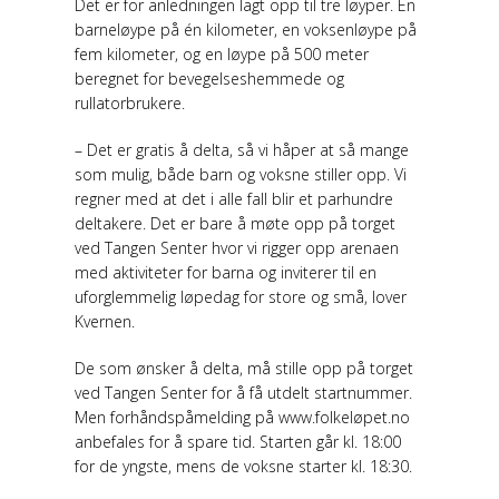
Det er for anledningen lagt opp til tre løyper. En
barneløype på én kilometer, en voksenløype på
fem kilometer, og en løype på 500 meter
beregnet for bevegelseshemmede og
rullatorbrukere.
– Det er gratis å delta, så vi håper at så mange
som mulig, både barn og voksne stiller opp. Vi
regner med at det i alle fall blir et parhundre
deltakere. Det er bare å møte opp på torget
ved Tangen Senter hvor vi rigger opp arenaen
med aktiviteter for barna og inviterer til en
uforglemmelig løpedag for store og små, lover
Kvernen.
De som ønsker å delta, må stille opp på torget
ved Tangen Senter for å få utdelt startnummer.
Men forhåndspåmelding på www.folkeløpet.no
anbefales for å spare tid. Starten går kl. 18:00
for de yngste, mens de voksne starter kl. 18:30.