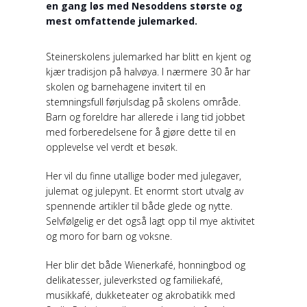
en gang løs med Nesoddens største og
mest omfattende julemarked.
Steinerskolens julemarked har blitt en kjent og
kjær tradisjon på halvøya. I nærmere 30 år har
skolen og barnehagene invitert til en
stemningsfull førjulsdag på skolens område.
Barn og foreldre har allerede i lang tid jobbet
med forberedelsene for å gjøre dette til en
opplevelse vel verdt et besøk.
Her vil du finne utallige boder med julegaver,
julemat og julepynt. Et enormt stort utvalg av
spennende artikler til både glede og nytte.
Selvfølgelig er det også lagt opp til mye aktivitet
og moro for barn og voksne.
Her blir det både Wienerkafé, honningbod og
delikatesser, juleverksted og familiekafé,
musikkafé, dukketeater og akrobatikk med