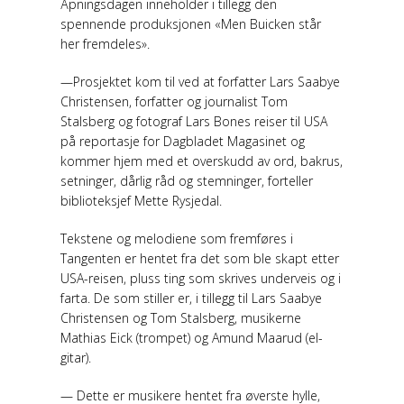
Åpningsdagen inneholder i tillegg den
spennende produksjonen «Men Buicken står
her fremdeles».
—Prosjektet kom til ved at forfatter Lars Saabye
Christensen, forfatter og journalist Tom
Stalsberg og fotograf Lars Bones reiser til USA
på reportasje for Dagbladet Magasinet og
kommer hjem med et overskudd av ord, bakrus,
setninger, dårlig råd og stemninger, forteller
biblioteksjef Mette Rysjedal.
Tekstene og melodiene som fremføres i
Tangenten er hentet fra det som ble skapt etter
USA-reisen, pluss ting som skrives underveis og i
farta. De som stiller er, i tillegg til Lars Saabye
Christensen og Tom Stalsberg, musikerne
Mathias Eick (trompet) og Amund Maarud (el-
gitar).
— Dette er musikere hentet fra øverste hylle,