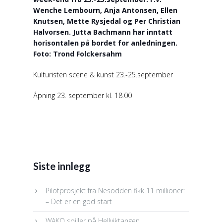
Wenche Lembourn, Anja Antonsen, Ellen
Knutsen, Mette Rysjedal og Per Christian
Halvorsen. Jutta Bachmann har inntatt
horisontalen på bordet for anledningen.
Foto: Trond Folckersahm
Kulturisten scene & kunst 23.-25.september
Åpning 23. september kl. 18.00
Siste innlegg
Pilotprosjekt fra Nesodden fikk 11 millioner:
– Det er en god start
WAKO spiller på Hellviktangen