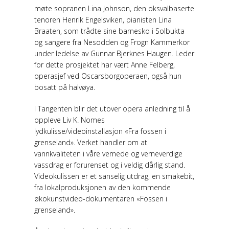
møte sopranen Lina Johnson, den oksvalbaserte
tenoren Henrik Engelsviken, pianisten Lina
Braaten, som trådte sine barnesko i Solbukta
og sangere fra Nesodden og Frogn Kammerkor
under ledelse av Gunnar Bjerknes Haugen. Leder
for dette prosjektet har vært Anne Felberg,
operasjef ved Oscarsborgoperaen, også hun
bosatt på halvøya.
I Tangenten blir det utover opera anledning til å
oppleve Liv K. Nomes
lydkulisse/videoinstallasjon «Fra fossen i
grenseland». Verket handler om at
vannkvaliteten i våre vernede og verneverdige
vassdrag er forurenset og i veldig dårlig stand.
Videokulissen er et sanselig utdrag, en smakebit,
fra lokalproduksjonen av den kommende
økokunstvideo-dokumentaren «Fossen i
grenseland».