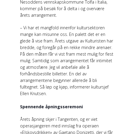
Nesoddens vennskapskommune Tolfa i Italia,
kommer på besøk for å delta i og overvære
årets arrangement.
– Vi har et mangfold innenfor kultursektoren
mange kan misunne oss. En palett det er en
glede å vise fram. Årets utgave av Kulturisten har
bredde, og foregår på en rekke mindre arenaer.
På den måten får vi vist fram mest mulig for flest
mulig. Samtidig som arrangementet får intimitet
og atmosfære. Jeg vil anbefale alle å
forhåndsbestille billetter. En del av
arrangementene begynner allerede å bli
fulltegnet. Så løp og kjøp, informerer kultursjef
Ellen Knutsen.
Spennende åpningsseremoni
Årets åpning skjer i Tangenten, og er viet
operasjangeren med innslag fra operaen
«Elskovsdrikken» av Gaetano Donizetti, der vi får