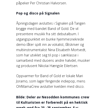
påpeker Per Christian Halvorsen.
Pop og disco på Signalen
Åpningsdagen avsluttes i Signalen på Tangen
brygge med bandet Band of Gold. De vil
presentere musikk fra sitt debutalbum. I
utgangspunktet en bunke hjemmesnekrede
demo-låter spilt inn av vokalist, låtskriver og
multiinstrumentalist Nina Elisabeth Mortvedt,
som har utviklet seg til pop i særklasse i
samarbeid med duoens andre halvdel, musiker
og produsent Nikolai Hængsle Eilertsen.
Oppvarmer for Band of Gold er lokale Mari
Joramo, som lager fengende indiepop, mens
Oh!MamaCrew avslutter kvelden med disco.
Bilde: Deler av Nesodden kommunes crew
til Kulturisten er forberedt på en hektisk
week-end fra 23.-25.september. F.v: