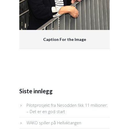
Caption For the Image
Siste innlegg
Pilotprosjekt fra Nesodden fikk 11 millioner:
– Det er en god start
WAKO spiller på Hellviktangen