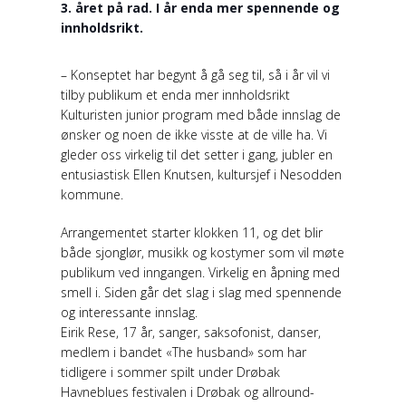
3. året på rad. I år enda mer spennende og
innholdsrikt.
– Konseptet har begynt å gå seg til, så i år vil vi
tilby publikum et enda mer innholdsrikt
Kulturisten junior program med både innslag de
ønsker og noen de ikke visste at de ville ha. Vi
gleder oss virkelig til det setter i gang, jubler en
entusiastisk Ellen Knutsen, kultursjef i Nesodden
kommune.
Arrangementet starter klokken 11, og det blir
både sjonglør, musikk og kostymer som vil møte
publikum ved inngangen. Virkelig en åpning med
smell i. Siden går det slag i slag med spennende
og interessante innslag.
Eirik Rese, 17 år, sanger, saksofonist, danser,
medlem i bandet «The husband» som har
tidligere i sommer spilt under Drøbak
Havneblues festivalen i Drøbak og allround-