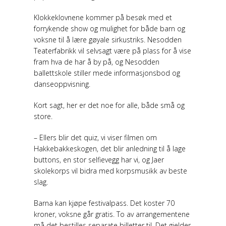
Klokkeklovnene kommer på besøk med et
forrykende show og mulighet for både barn og
voksne til å lære gøyale sirkustriks. Nesodden
Teaterfabrikk vil selvsagt være på plass for å vise
fram hva de har å by på, og Nesodden
ballettskole stiller mede informasjonsbod og
danseoppvisning.
Kort sagt, her er det noe for alle, både små og
store.
– Ellers blir det quiz, vi viser filmen om
Hakkebakkeskogen, det blir anledning til å lage
buttons, en stor selfievegg har vi, og Jaer
skolekorps vil bidra med korpsmusikk av beste
slag.
Barna kan kjøpe festivalpass. Det koster 70
kroner, voksne går gratis. To av arrangementene
må det bestilles separate billetter til. Det gjelder