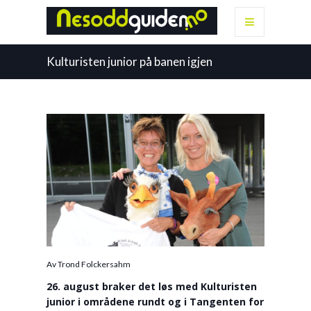
Kulturisten junior på banen igjen
Av Trond Folckersahm
26. august braker det løs med Kulturisten
junior i områdene rundt og i Tangenten for