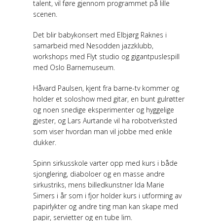
talent, vil føre gjennom programmet på lille
scenen.
Det blir babykonsert med Elbjørg Raknes i
samarbeid med Nesodden jazzklubb,
workshops med Flyt studio og gigantpuslespill
med Oslo Barnemuseum.
Håvard Paulsen, kjent fra barne-tv kommer og
holder et soloshow med gitar, en bunt gulrøtter
og noen snedige eksperimenter og hyggelige
gjester, og Lars Aurtande vil ha robotverksted
som viser hvordan man vil jobbe med enkle
dukker.
Spinn sirkusskole varter opp med kurs i både
sjonglering, diaboloer og en masse andre
sirkustriks, mens billedkunstner Ida Marie
Simers i år som i fjor holder kurs i utforming av
papirlykter og andre ting man kan skape med
papir, servietter og en tube lim.