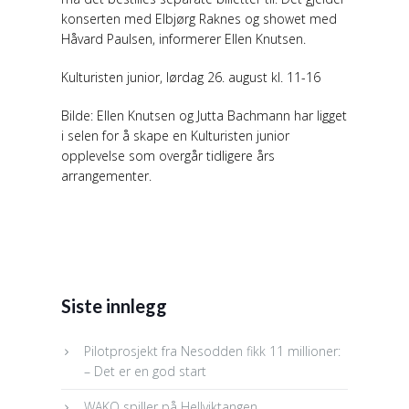
konserten med Elbjørg Raknes og showet med
Håvard Paulsen, informerer Ellen Knutsen.
Kulturisten junior, lørdag 26. august kl. 11-16
Bilde: Ellen Knutsen og Jutta Bachmann har ligget
i selen for å skape en Kulturisten junior
opplevelse som overgår tidligere års
arrangementer.
Siste innlegg
Pilotprosjekt fra Nesodden fikk 11 millioner:
– Det er en god start
WAKO spiller på Hellviktangen