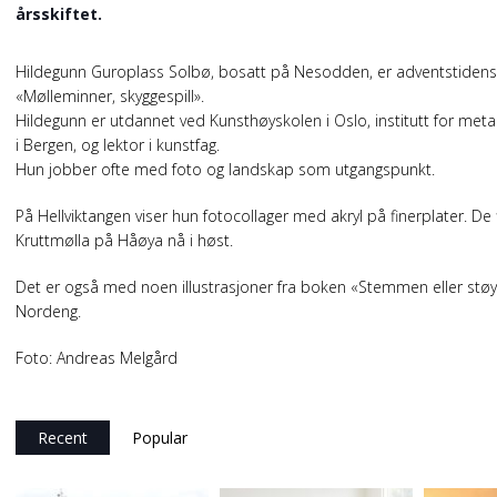
årsskiftet.
Hildegunn Guroplass Solbø, bosatt på Nesodden, er adventstidens 
«Mølleminner, skyggespill».
Hildegunn er utdannet ved Kunsthøyskolen i Oslo, institutt for me
i Bergen, og lektor i kunstfag.
Hun jobber ofte med foto og landskap som utgangspunkt.
På Hellviktangen viser hun fotocollager med akryl på finerplater. De
Kruttmølla på Håøya nå i høst.
Det er også med noen illustrasjoner fra boken «Stemmen eller støye
Nordeng.
Foto: Andreas Melgård
Recent
Popular