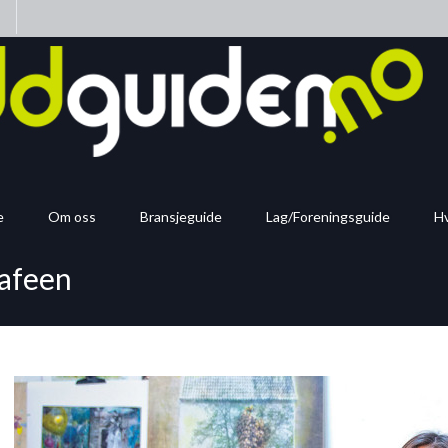
n
e
Om oss
Bransjeguide
Lag/Foreningsguide
Hv
kafeen