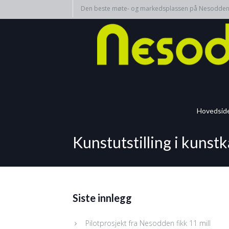
Den beste møte- og markedsplassen på Nesodde
Hovedsid
Kunstutstilling i kunst
Siste innlegg
Pilotprosjekt fra Nesodden fikk 11 mill