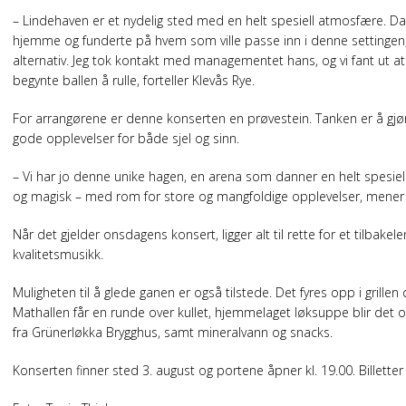
– Lindehaven er et nydelig sted med en helt spesiell atmosfære. D
hjemme og funderte på hvem som ville passe inn i denne settingen, o
alternativ. Jeg tok kontakt med managementet hans, og vi fant ut a
begynte ballen å rulle, forteller Klevås Rye.
For arrangørene er denne konserten en prøvestein. Tanken er å gjør
gode opplevelser for både sjel og sinn.
– Vi har jo denne unike hagen, en arena som danner en helt spesie
og magisk – med rom for store og mangfoldige opplevelser, mener 
Når det gjelder onsdagens konsert, ligger alt til rette for et tilbake
kvalitetsmusikk.
Muligheten til å glede ganen er også tilstede. Det fyres opp i grille
Mathallen får en runde over kullet, hjemmelaget løksuppe blir det 
fra Grünerløkka Brygghus, samt mineralvann og snacks.
Konserten finner sted 3. august og portene åpner kl. 19.00. Billetter k