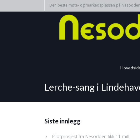
Den beste møte- og markedsplassen på Nesodde
Hovedsid
Lerche-sang i Lindeha
Siste innlegg
Pilotprosjekt fra Nesodden fikk 11 mill