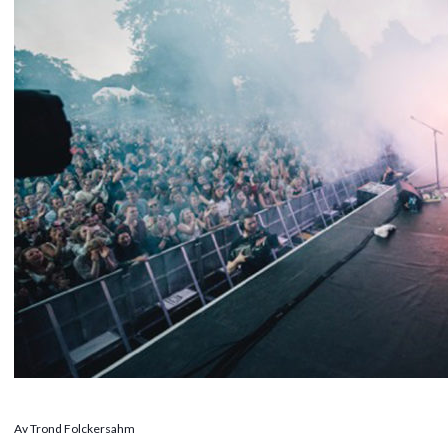
Av Trond Folckersahm