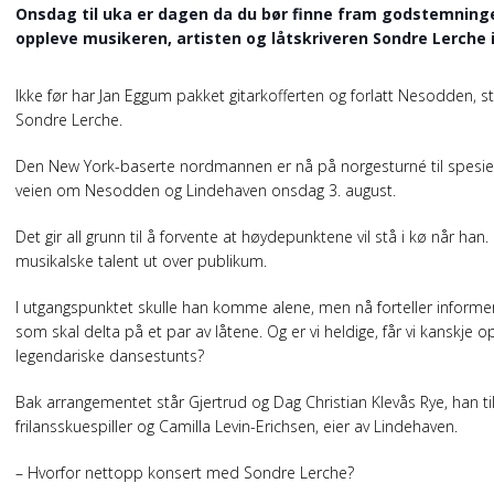
Onsdag til uka er dagen da du bør finne fram godstemninge
oppleve musikeren, artisten og låtskriveren Sondre Lerche i
Ikke før har Jan Eggum pakket gitarkofferten og forlatt Nesodden, stå
Sondre Lerche.
Den New York-baserte nordmannen er nå på norgesturné til spesielt 
veien om Nesodden og Lindehaven onsdag 3. august.
Det gir all grunn til å forvente at høydepunktene vil stå i kø når han
musikalske talent ut over publikum.
I utgangspunktet skulle han komme alene, men nå forteller informert
som skal delta på et par av låtene. Og er vi heldige, får vi kanskje op
legendariske dansestunts?
Bak arrangementet står Gjertrud og Dag Christian Klevås Rye, han t
frilansskuespiller og Camilla Levin-Erichsen, eier av Lindehaven.
– Hvorfor nettopp konsert med Sondre Lerche?