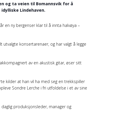
n og ta veien til Bomannsvik for å
 idylliske Lindehaven.
r en ny bergenser klar til å innta halvøya –
utvalgte konsertarenaer, og har valgt å legge
. akkompagnert av en akustisk gitar, øser sitt
e kilder at han vil ha med seg en trekkspiller
pleve Sondre Lerche i fri utfoldelse i et av sine
il daglig produksjonsleder, manager og