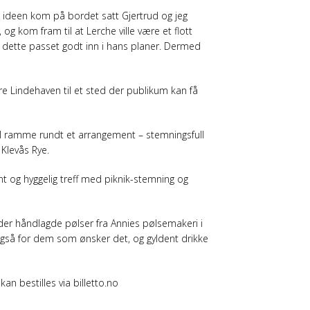
a ideen kom på bordet satt Gjertrud og jeg
g kom fram til at Lerche ville være et flott
t dette passet godt inn i hans planer. Dermed
e Lindehaven til et sted der publikum kan få
ll ramme rundt et arrangement – stemningsfull
Klevås Rye.
lent og hyggelig treff med piknik-stemning og
n der håndlagde pølser fra Annies pølsemakeri i
også for dem som ønsker det, og gyldent drikke
an bestilles via billetto.no