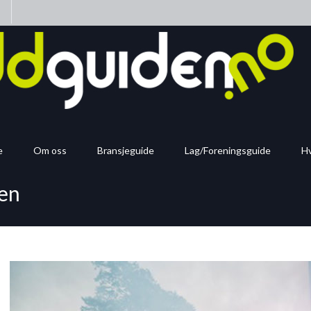
n
e
Om oss
Bransjeguide
Lag/Foreningsguide
Hv
ven