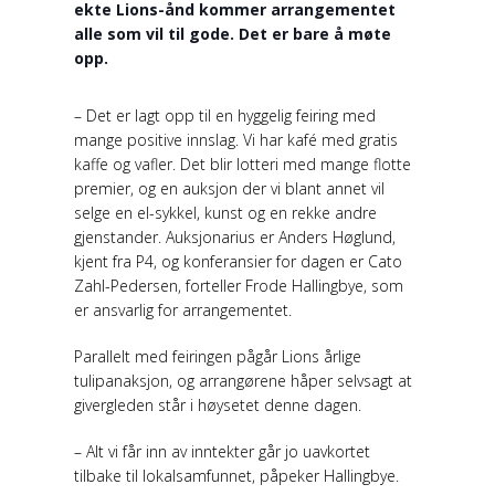
ekte Lions-ånd kommer arrangementet
alle som vil til gode. Det er bare å møte
opp.
– Det er lagt opp til en hyggelig feiring med
mange positive innslag. Vi har kafé med gratis
kaffe og vafler. Det blir lotteri med mange flotte
premier, og en auksjon der vi blant annet vil
selge en el-sykkel, kunst og en rekke andre
gjenstander. Auksjonarius er Anders Høglund,
kjent fra P4, og konferansier for dagen er Cato
Zahl-Pedersen, forteller Frode Hallingbye, som
er ansvarlig for arrangementet.
Parallelt med feiringen pågår Lions årlige
tulipanaksjon, og arrangørene håper selvsagt at
givergleden står i høysetet denne dagen.
– Alt vi får inn av inntekter går jo uavkortet
tilbake til lokalsamfunnet, påpeker Hallingbye.