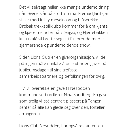
Det vil selvsagt heller ikke mangle underholdning
når løvene slår på stortromma. Fremad Janitsjar
stiller med full rytmeseksjon og blåserekke.
Drøbak trekkspillklubb kommer for å dra kjente
og kjære melodier på «flenga», og Hjertebakken
kulturkafé vil brette seg ut i full bredde med et
sjarmerende og underholdende show.
Siden Lions Club er en giverorganisasjon, vil de
på ingen måte unnlate å dele ut noen gaver på
jubileumsdagen til sine trofaste
samarbeidspartnere og befolkningen for øvrig.
– Vi vil overrekke en gave til Nesodden
kommune ved ordfører Nina Sandberg. En gave
som trolig vil stå sentralt plassert på Tangen
senter så alle kan glede seg over den, forteller
arrangøren.
Lions Club Nesodden, har også restaurert en