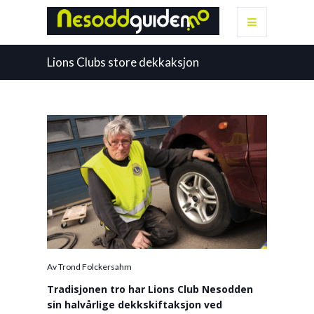
Lions Clubs store dekkaksjon
Av Trond Folckersahm
Tradisjonen tro har Lions Club Nesodden
sin halvårlige dekkskiftaksjon ved