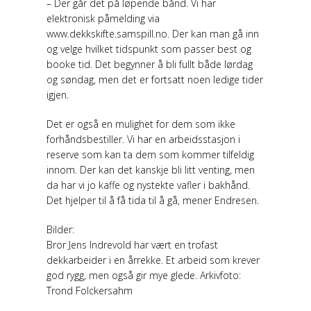
– Der går det på løpende bånd. Vi har
elektronisk påmelding via
www.dekkskifte.samspill.no. Der kan man gå inn
og velge hvilket tidspunkt som passer best og
booke tid. Det begynner å bli fullt både lørdag
og søndag, men det er fortsatt noen ledige tider
igjen.
Det er også en mulighet for dem som ikke
forhåndsbestiller. Vi har en arbeidsstasjon i
reserve som kan ta dem som kommer tilfeldig
innom. Der kan det kanskje bli litt venting, men
da har vi jo kaffe og nystekte vafler i bakhånd.
Det hjelper til å få tida til å gå, mener Endresen.
Bilder:
Bror Jens Indrevold har vært en trofast
dekkarbeider i en årrekke. Et arbeid som krever
god rygg, men også gir mye glede. Arkivfoto:
Trond Folckersahm