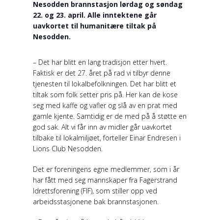
Nesodden brannstasjon lørdag og søndag
22. og 23. april. Alle inntektene går
uavkortet til humanitære tiltak på
Nesodden.
– Det har blitt en lang tradisjon etter hvert.
Faktisk er det 27. året på rad vi tilbyr denne
tjenesten til lokalbefolkningen. Det har blitt et
tiltak som folk setter pris på. Her kan de kose
seg med kaffe og vafler og slå av en prat med
gamle kjente. Samtidig er de med på å støtte en
god sak. Alt vi får inn av midler går uavkortet
tilbake til lokalmiljøet, forteller Einar Endresen i
Lions Club Nesodden.
Det er foreningens egne medlemmer, som i år
har fått med seg mannskaper fra Fagerstrand
Idrettsforening (FIF), som stiller opp ved
arbeidsstasjonene bak brannstasjonen.