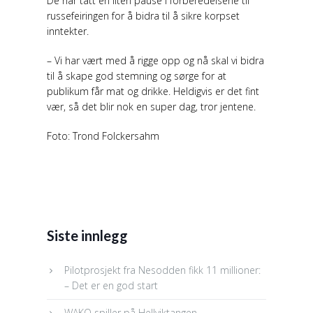
De har tatt en liten pause i forberedelsene til
russefeiringen for å bidra til å sikre korpset
inntekter.
– Vi har vært med å rigge opp og nå skal vi bidra
til å skape god stemning og sørge for at
publikum får mat og drikke. Heldigvis er det fint
vær, så det blir nok en super dag, tror jentene.
Foto: Trond Folckersahm
Siste innlegg
Pilotprosjekt fra Nesodden fikk 11 millioner:
– Det er en god start
WAKO spiller på Hellviktangen