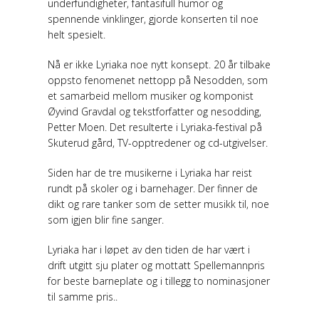
underfundigheter, fantasifull humor og
spennende vinklinger, gjorde konserten til noe
helt spesielt.
Nå er ikke Lyriaka noe nytt konsept. 20 år tilbake
oppsto fenomenet nettopp på Nesodden, som
et samarbeid mellom musiker og komponist
Øyvind Gravdal og tekstforfatter og nesodding,
Petter Moen. Det resulterte i Lyriaka-festival på
Skuterud gård, TV-opptredener og cd-utgivelser.
Siden har de tre musikerne i Lyriaka har reist
rundt på skoler og i barnehager. Der finner de
dikt og rare tanker som de setter musikk til, noe
som igjen blir fine sanger.
Lyriaka har i løpet av den tiden de har vært i
drift utgitt sju plater og mottatt Spellemannpris
for beste barneplate og i tillegg to nominasjoner
til samme pris..