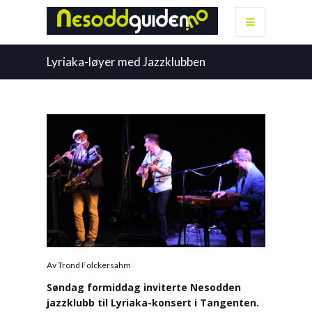
Lyriaka-løyer med Jazzklubben
Av Trond Folckersahm
Søndag formiddag inviterte Nesodden
jazzklubb til Lyriaka-konsert i Tangenten.