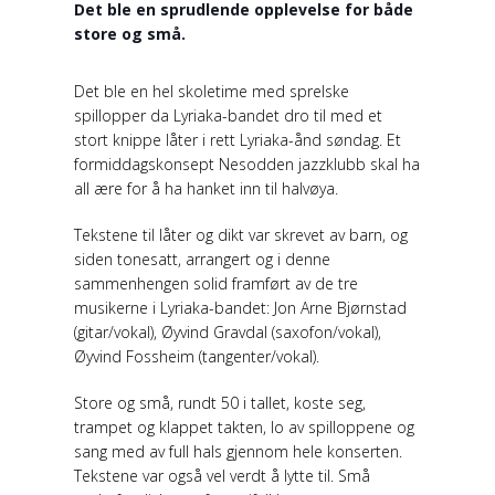
Det ble en sprudlende opplevelse for både
store og små.
Det ble en hel skoletime med sprelske
spillopper da Lyriaka-bandet dro til med et
stort knippe låter i rett Lyriaka-ånd søndag. Et
formiddagskonsept Nesodden jazzklubb skal ha
all ære for å ha hanket inn til halvøya.
Tekstene til låter og dikt var skrevet av barn, og
siden tonesatt, arrangert og i denne
sammenhengen solid framført av de tre
musikerne i Lyriaka-bandet: Jon Arne Bjørnstad
(gitar/vokal), Øyvind Gravdal (saxofon/vokal),
Øyvind Fossheim (tangenter/vokal).
Store og små, rundt 50 i tallet, koste seg,
trampet og klappet takten, lo av spilloppene og
sang med av full hals gjennom hele konserten.
Tekstene var også vel verdt å lytte til. Små