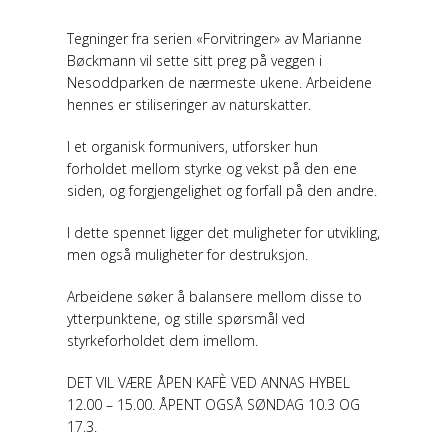
Tegninger fra serien «Forvitringer» av Marianne
Bøckmann vil sette sitt preg på veggen i
Nesoddparken de nærmeste ukene. Arbeidene
hennes er stiliseringer av naturskatter.
I et organisk formunivers, utforsker hun
forholdet mellom styrke og vekst på den ene
siden, og forgjengelighet og forfall på den andre.
I dette spennet ligger det muligheter for utvikling,
men også muligheter for destruksjon.
Arbeidene søker å balansere mellom disse to
ytterpunktene, og stille spørsmål ved
styrkeforholdet dem imellom.
DET VIL VÆRE ÅPEN KAFÈ VED ANNAS HYBEL
12.00 – 15.00. ÅPENT OGSÅ SØNDAG 10.3 OG
17.3.